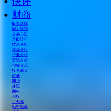
快评
财商
股票基础
能力级别
交易心法
选股技巧
技术分析
基本分析
行业分析
宏观分析
指标公式
投资基金
债券
期货
外汇
期权
创投
贵金属
融资融券