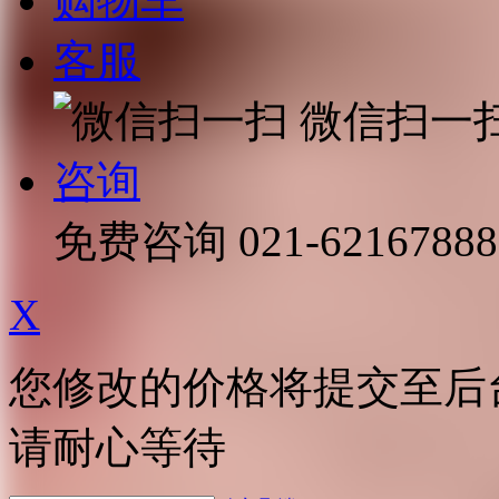
购物车
客服
微信扫一
咨询
免费咨询
021-62167888
X
您修改的价格将提交至后
请耐心等待