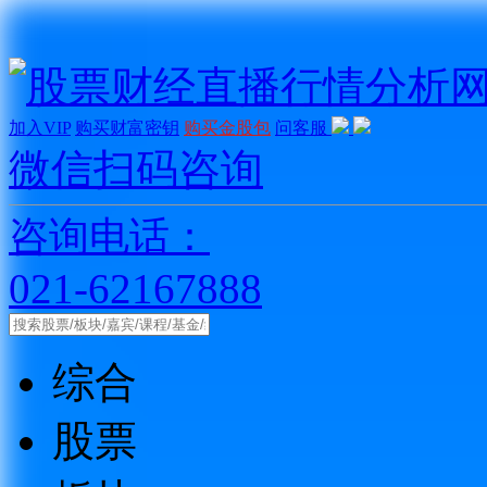
加入VIP
购买财富密钥
购买金股包
问客服
微信扫码咨询
咨询电话：
021-62167888
综合
股票