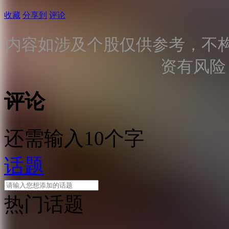
收藏
分享到
评论
内容如涉及个股仅供参考，不
资有风险
评论
还需输入10个字
话题
热门话题