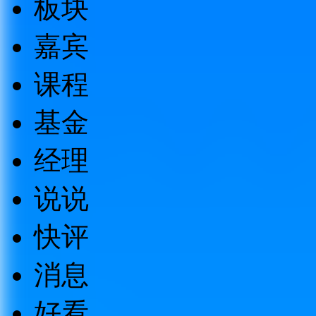
板块
嘉宾
课程
基金
经理
说说
快评
消息
好看