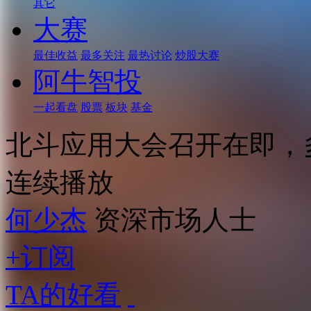
其它
大赛
最佳收益
最多关注
最热讨论
炒股大赛
阿牛智投
一起看盘
股票
板块
基金
北斗应用大会召开在即，
连续播放
何少杰
资深市场人士
+订阅
TA的好看