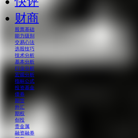
快评
财商
股票基础
能力级别
交易心法
选股技巧
技术分析
基本分析
行业分析
宏观分析
指标公式
投资基金
债券
期货
外汇
期权
创投
贵金属
融资融券