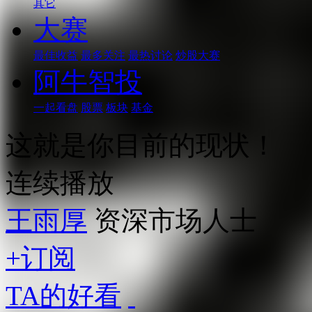
其它
大赛
最佳收益
最多关注
最热讨论
炒股大赛
阿牛智投
一起看盘
股票
板块
基金
这就是你目前的现状！
连续播放
王雨厚
资深市场人士
+订阅
TA的好看