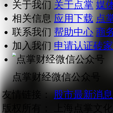
关于我们
关于点掌
媒
相关信息
应用下载
点
联系我们
帮助中心
商
加入我们
申请认证砖家
点掌财经微信公众号
友情链接：
股市最新消息
版权所有：
上海点掌文化科