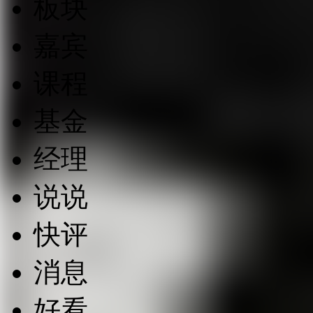
板块
嘉宾
课程
基金
经理
说说
快评
消息
好看