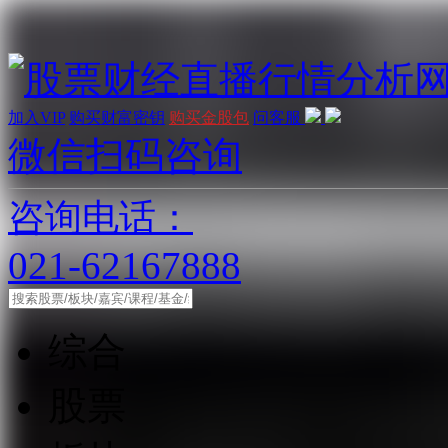
加入VIP
购买财富密钥
购买金股包
问客服
微信扫码咨询
咨询电话：
021-62167888
综合
股票