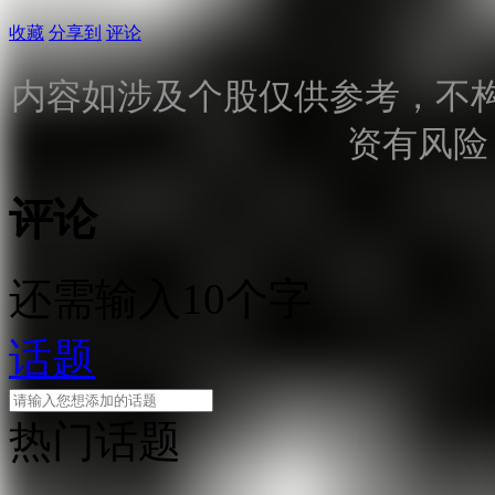
收藏
分享到
评论
内容如涉及个股仅供参考，不
资有风险
评论
还需输入10个字
话题
热门话题