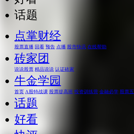
话题
点掌财经
股票直播
回看
预告
点播
股市快讯
在线帮助
砖家团
说说股票
精品说说
认证砖家
牛金学园
首页
A股特战课
股票提高班
投资训练营
金融必学
股票五
话题
好看