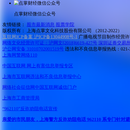
点掌财经微信公众号
友情链接：
股市最新消息
股票学院
版权所有：
上海点掌文化科技股份有限公司 （2012-2022）
互联网ICP备案 沪ICP备13044908号-1
广播电视节目制作经营许可
网络文化经营许可证：沪网文[2018]6619-427号
深圳证券交易
沪公网安备 31010702001519号
违法和不良信息举报热线：021-31
上海网警网络110
中国互联网
网上有害信息举报专区
上海市互联网
违法和不良信息举报中心
网络社会征信网
中国互联网诚信门户
上海市工商管理局
“962110”
反诈劝阻电话宣传
亲爱的市民朋友，上海警方反诈劝阻电话 962110 系专门