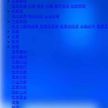
点掌财经
股票直播
回看
预告
点播
股市快讯
在线帮助
砖家团
说说股票
精品说说
认证砖家
牛金学园
首页
A股特战课
股票提高班
投资训练营
金融必学
股票五
话题
好看
快评
财商
股票基础
能力级别
交易心法
选股技巧
技术分析
基本分析
行业分析
宏观分析
指标公式
投资基金
债券
期货