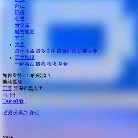
外汇
期权
创投
贵金属
融资融券
其它
大赛
最佳收益
最多关注
最热讨论
炒股大赛
阿牛智投
一起看盘
股票
板块
基金
如何看待3150的破位？
连续播放
王亮
资深市场人士
+订阅
TA的好看
收藏
分享到
评论
内容如