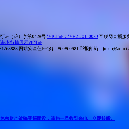
证（沪）字第0428号
沪ICP证：沪B2-20150089
互联网直播服务企
所基本行情展示许可证
268888
网站安全值班QQ：800800981
举报邮箱：
jubao@aniu.t
针对避免您财产被骗受损而设，请您一旦收到来电，立即接听。