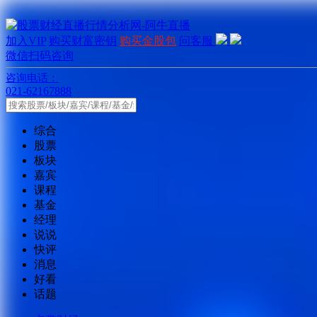
加入VIP
购买财富密钥
购买金股包
问客服
微信扫码咨询
咨询电话：
021-62167888
综合
股票
板块
嘉宾
课程
基金
经理
说说
快评
消息
好看
话题