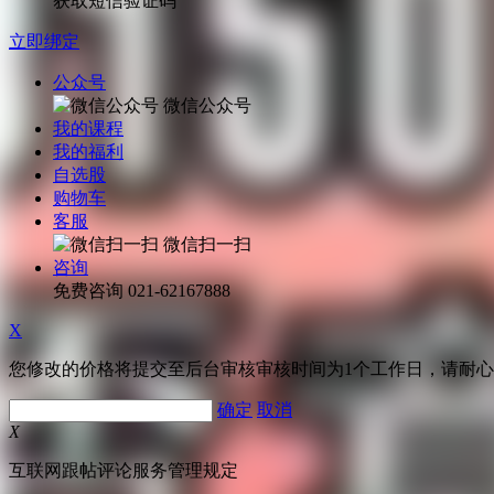
获取短信验证码
立即绑定
公众号
微信公众号
我的课程
我的福利
自选股
购物车
客服
微信扫一扫
咨询
免费咨询
021-62167888
X
您修改的价格将提交至后台审核审核时间为1个工作日，请耐
确定
取消
X
互联网跟帖评论服务管理规定