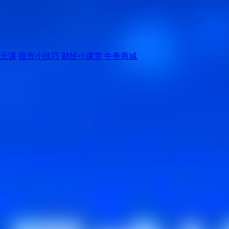
元课
股市小技巧
财经小课堂
牛券商城