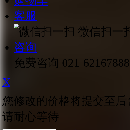
购物车
客服
微信扫一
咨询
免费咨询
021-62167888
X
您修改的价格将提交至后
请耐心等待