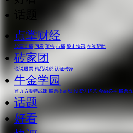
话题
点掌财经
股票直播
回看
预告
点播
股市快讯
在线帮助
砖家团
说说股票
精品说说
认证砖家
牛金学园
首页
A股特战课
股票提高班
投资训练营
金融必学
股票五
话题
好看