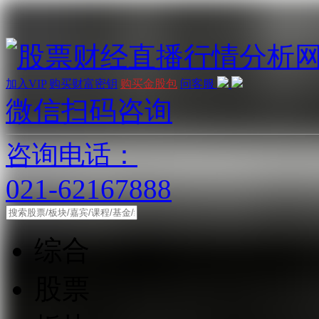
加入VIP
购买财富密钥
购买金股包
问客服
微信扫码咨询
咨询电话：
021-62167888
综合
股票