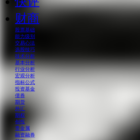
快评
财商
股票基础
能力级别
交易心法
选股技巧
技术分析
基本分析
行业分析
宏观分析
指标公式
投资基金
债券
期货
外汇
期权
创投
贵金属
融资融券