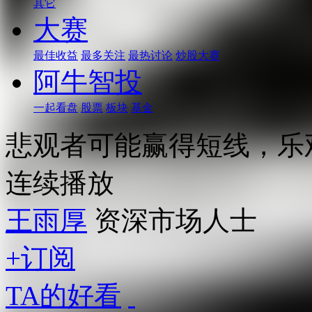
其它
大赛
最佳收益
最多关注
最热讨论
炒股大赛
阿牛智投
一起看盘
股票
板块
基金
悲观者可能赢得短线，乐
连续播放
王雨厚
资深市场人士
+订阅
TA的好看