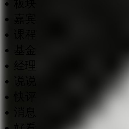
板块
嘉宾
课程
基金
经理
说说
快评
消息
好看