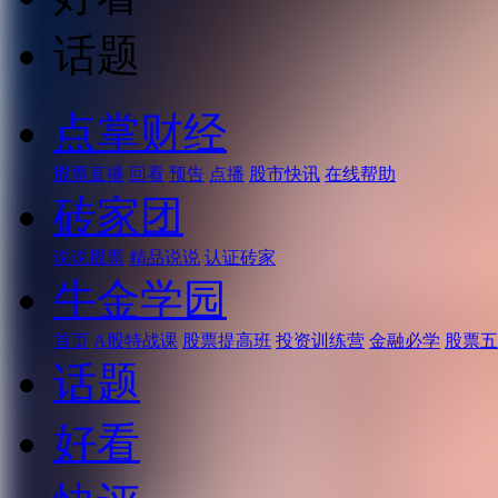
话题
点掌财经
股票直播
回看
预告
点播
股市快讯
在线帮助
砖家团
说说股票
精品说说
认证砖家
牛金学园
首页
A股特战课
股票提高班
投资训练营
金融必学
股票五
话题
好看