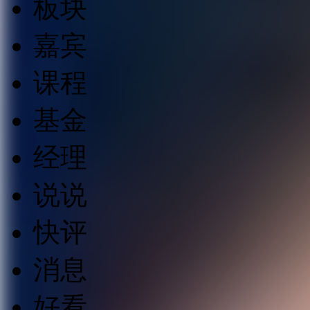
板块
嘉宾
课程
基金
经理
说说
快评
消息
好看