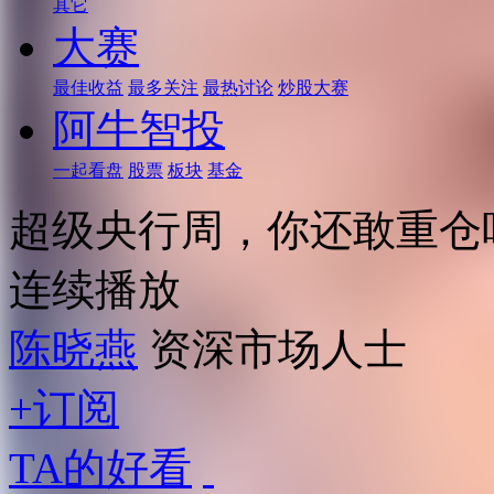
其它
大赛
最佳收益
最多关注
最热讨论
炒股大赛
阿牛智投
一起看盘
股票
板块
基金
超级央行周，你还敢重仓
连续播放
陈晓燕
资深市场人士
+订阅
TA的好看