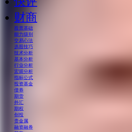
快评
财商
股票基础
能力级别
交易心法
选股技巧
技术分析
基本分析
行业分析
宏观分析
指标公式
投资基金
债券
期货
外汇
期权
创投
贵金属
融资融券