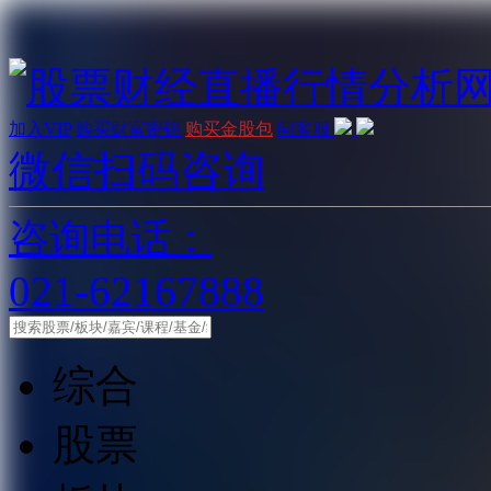
加入VIP
购买财富密钥
购买金股包
问客服
微信扫码咨询
咨询电话：
021-62167888
综合
股票