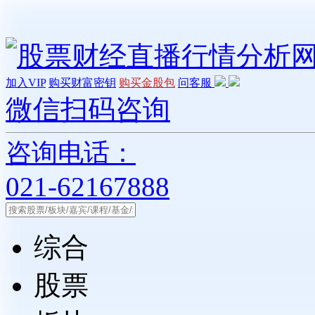
加入VIP
购买财富密钥
购买金股包
问客服
微信扫码咨询
咨询电话：
021-62167888
综合
股票