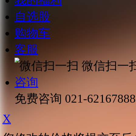
我的福利
自选股
购物车
客服
微信扫一
咨询
免费咨询
021-62167888
X