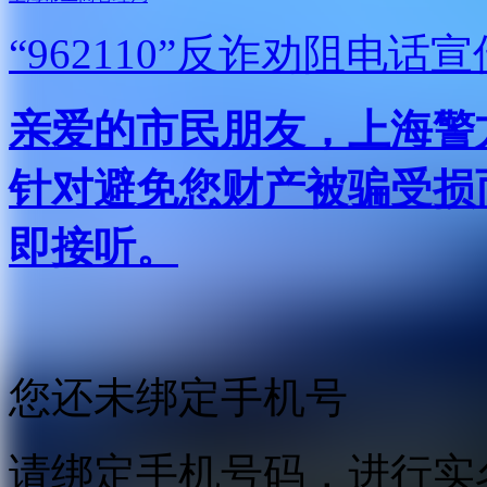
“962110”
反诈劝阻电话宣
亲爱的市民朋友，上海警方反
针对避免您财产被骗受损
即接听。
您还未绑定手机号
请绑定手机号码，进行实