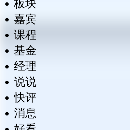
板块
嘉宾
课程
基金
经理
说说
快评
消息
好看