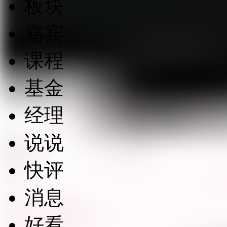
板块
嘉宾
课程
基金
经理
说说
快评
消息
好看