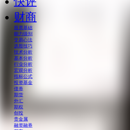
快评
财商
股票基础
能力级别
交易心法
选股技巧
技术分析
基本分析
行业分析
宏观分析
指标公式
投资基金
债券
期货
外汇
期权
创投
贵金属
融资融券