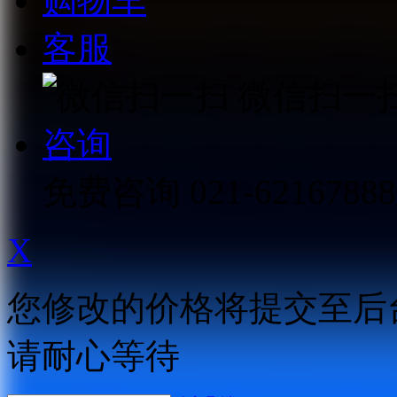
购物车
客服
微信扫一
咨询
免费咨询
021-62167888
X
您修改的价格将提交至后
请耐心等待