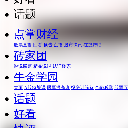
话题
点掌财经
股票直播
回看
预告
点播
股市快讯
在线帮助
砖家团
说说股票
精品说说
认证砖家
牛金学园
首页
A股特战课
股票提高班
投资训练营
金融必学
股票五
话题
好看