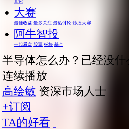
其它
大赛
最佳收益
最多关注
最热讨论
炒股大赛
阿牛智投
一起看盘
股票
板块
基金
半导体怎么办？已经没什
连续播放
高绘敏
资深市场人士
+订阅
TA的好看