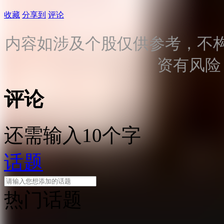
收藏
分享到
评论
内容如涉及个股仅供参考，不
资有风险
评论
还需输入10个字
话题
热门话题