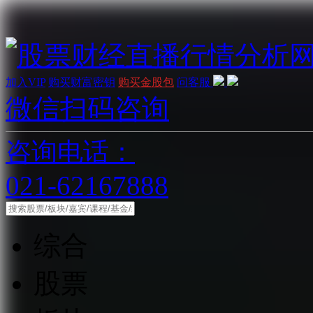
加入VIP
购买财富密钥
购买金股包
问客服
微信扫码咨询
咨询电话：
021-62167888
综合
股票