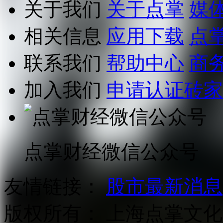
关于我们
关于点掌
媒
相关信息
应用下载
点
联系我们
帮助中心
商
加入我们
申请认证砖家
点掌财经微信公众号
友情链接：
股市最新消息
版权所有：
上海点掌文化科