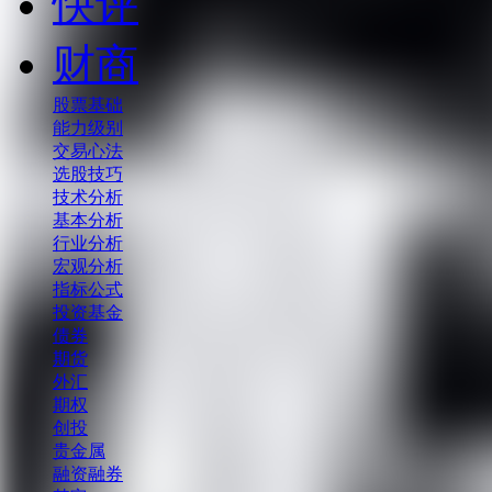
快评
财商
股票基础
能力级别
交易心法
选股技巧
技术分析
基本分析
行业分析
宏观分析
指标公式
投资基金
债券
期货
外汇
期权
创投
贵金属
融资融券