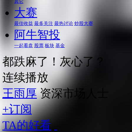
其它
大赛
最佳收益
最多关注
最热讨论
炒股大赛
阿牛智投
一起看盘
股票
板块
基金
都跌麻了！灰心了？
连续播放
王雨厚
资深市场人士
+订阅
TA的好看