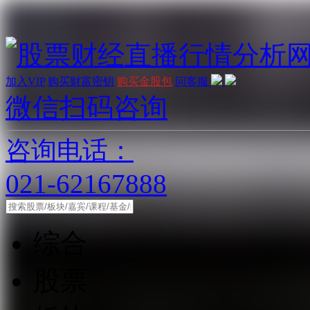
加入VIP
购买财富密钥
购买金股包
问客服
微信扫码咨询
咨询电话：
021-62167888
综合
股票