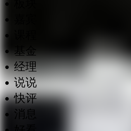
板块
嘉宾
课程
基金
经理
说说
快评
消息
好看