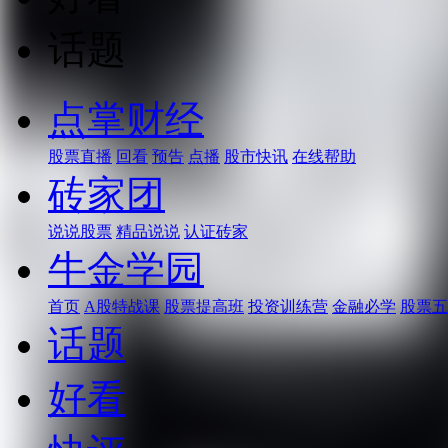
话题
点掌财经
股票直播
回看
预告
点播
股市快讯
在线帮助
砖家团
说说股票
精品说说
认证砖家
牛金学园
首页
A股特战课
股票提高班
投资训练营
金融必学
股票五
话题
好看