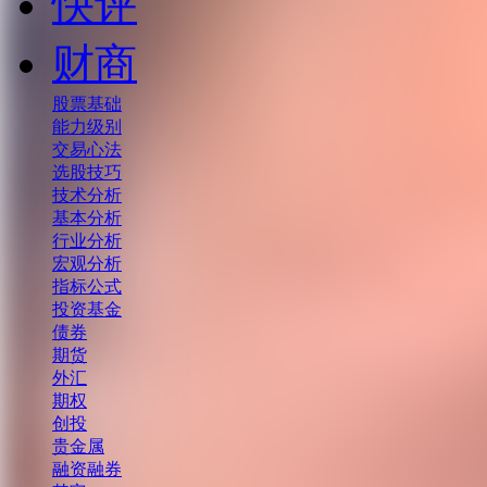
快评
财商
股票基础
能力级别
交易心法
选股技巧
技术分析
基本分析
行业分析
宏观分析
指标公式
投资基金
债券
期货
外汇
期权
创投
贵金属
融资融券