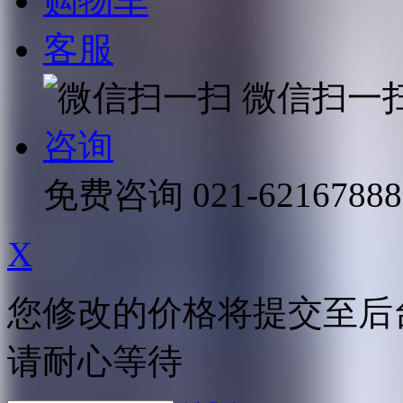
购物车
客服
微信扫一
咨询
免费咨询
021-62167888
X
您修改的价格将提交至后
请耐心等待