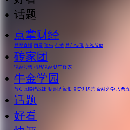
话题
点掌财经
股票直播
回看
预告
点播
股市快讯
在线帮助
砖家团
说说股票
精品说说
认证砖家
牛金学园
首页
A股特战课
股票提高班
投资训练营
金融必学
股票五
话题
好看