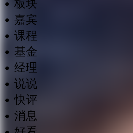
板块
嘉宾
课程
基金
经理
说说
快评
消息
好看