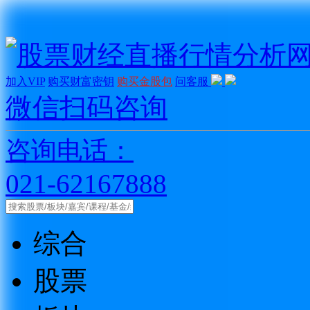
加入VIP
购买财富密钥
购买金股包
问客服
微信扫码咨询
咨询电话：
021-62167888
综合
股票