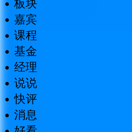
板块
嘉宾
课程
基金
经理
说说
快评
消息
好看