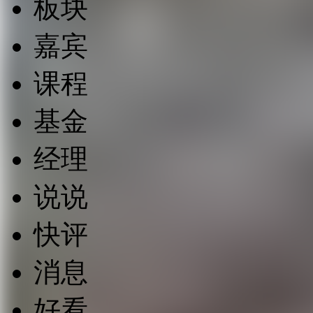
板块
嘉宾
课程
基金
经理
说说
快评
消息
好看