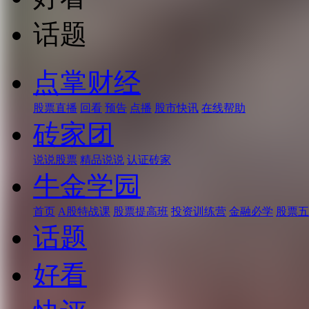
话题
点掌财经
股票直播
回看
预告
点播
股市快讯
在线帮助
砖家团
说说股票
精品说说
认证砖家
牛金学园
首页
A股特战课
股票提高班
投资训练营
金融必学
股票五
话题
好看