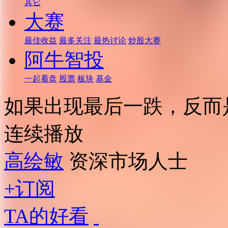
其它
大赛
最佳收益
最多关注
最热讨论
炒股大赛
阿牛智投
一起看盘
股票
板块
基金
如果出现最后一跌，反而
连续播放
高绘敏
资深市场人士
+订阅
TA的好看