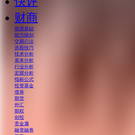
快评
财商
股票基础
能力级别
交易心法
选股技巧
技术分析
基本分析
行业分析
宏观分析
指标公式
投资基金
债券
期货
外汇
期权
创投
贵金属
融资融券