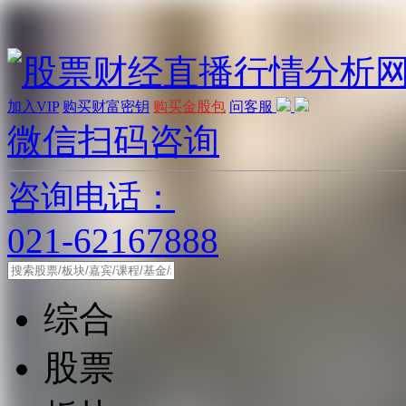
加入VIP
购买财富密钥
购买金股包
问客服
微信扫码咨询
咨询电话：
021-62167888
综合
股票