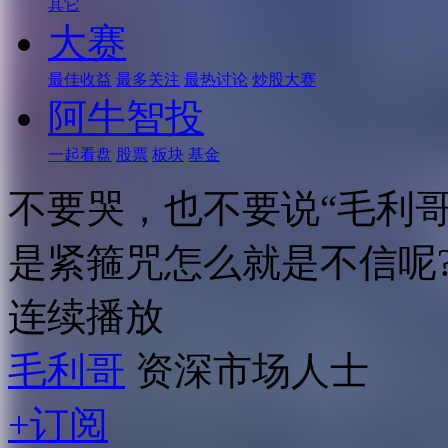
其它
大赛
最佳收益
最多关注
最热讨论
炒股大赛
阿牛智投
一起看盘
股票
板块
基金
不要哭，也不要说“毛利
是紧箍咒怎么就是不信呢
连续播放
毛利哥
资深市场人士
+订阅