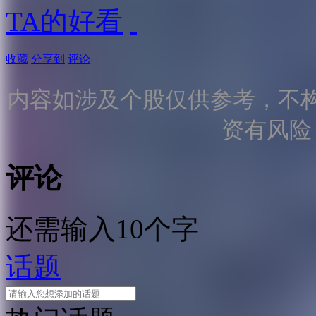
TA的好看
收藏
分享到
评论
内容如涉及个股仅供参考，不
资有风险
评论
还需输入10个字
话题