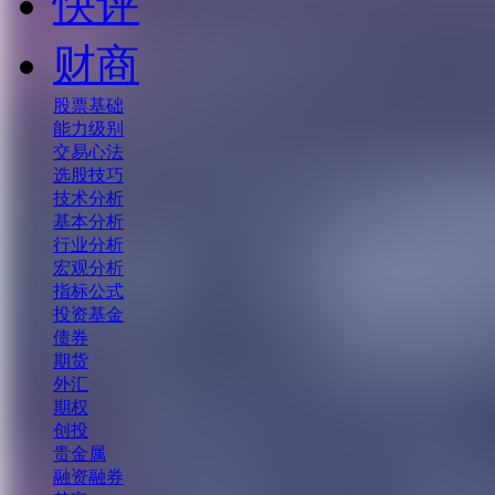
快评
财商
股票基础
能力级别
交易心法
选股技巧
技术分析
基本分析
行业分析
宏观分析
指标公式
投资基金
债券
期货
外汇
期权
创投
贵金属
融资融券