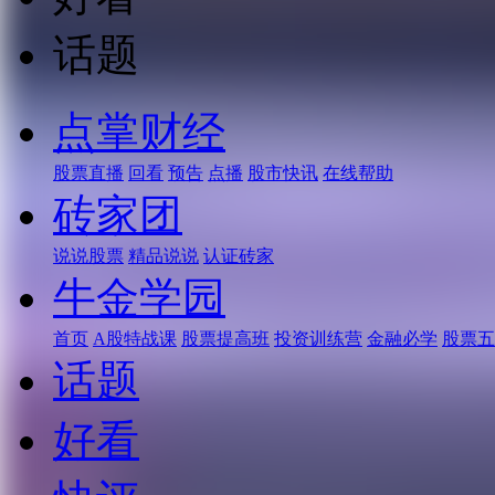
话题
点掌财经
股票直播
回看
预告
点播
股市快讯
在线帮助
砖家团
说说股票
精品说说
认证砖家
牛金学园
首页
A股特战课
股票提高班
投资训练营
金融必学
股票五
话题
好看