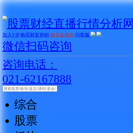
加入VIP
购买财富密钥
购买金股包
问客服
微信扫码咨询
咨询电话：
021-62167888
综合
股票