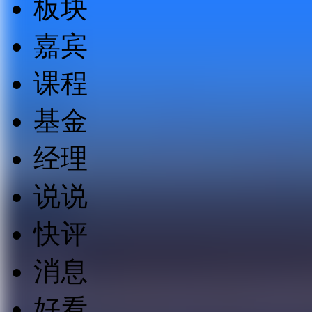
板块
嘉宾
课程
基金
经理
说说
快评
消息
好看