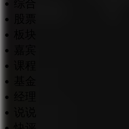
综合
股票
板块
嘉宾
课程
基金
经理
说说
快评