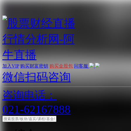
加入VIP
购买财富密钥
购买金股包
问客服
微信扫码咨询
咨询电话：
021-62167888