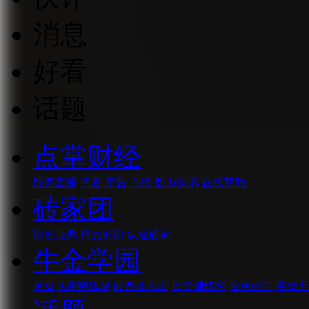
消息
好看
话题
点掌财经
股票直播
回看
预告
点播
股市快讯
在线帮助
砖家团
说说股票
精品说说
认证砖家
牛金学园
首页
A股特战课
股票提高班
投资训练营
金融必学
股票五