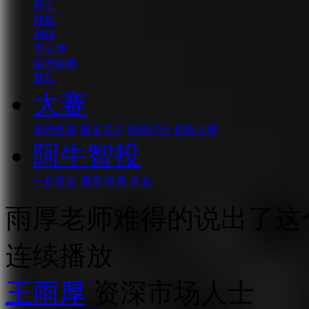
外汇
期权
创投
贵金属
融资融券
其它
大赛
最佳收益
最多关注
最热讨论
炒股大赛
阿牛智投
一起看盘
股票
板块
基金
雨厚老师难得的说出了这
连续播放
王雨厚
资深市场人士