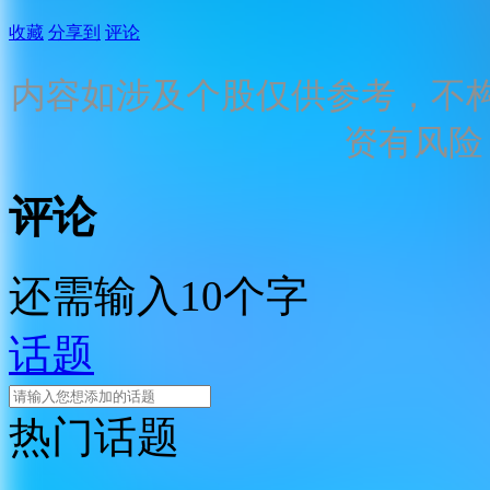
收藏
分享到
评论
内容如涉及个股仅供参考，不
资有风险
评论
还需输入10个字
话题
热门话题