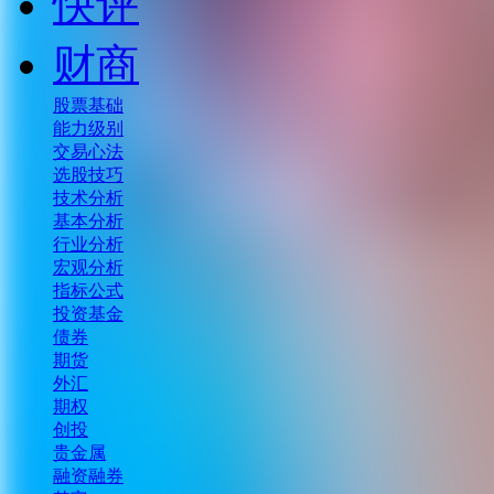
快评
财商
股票基础
能力级别
交易心法
选股技巧
技术分析
基本分析
行业分析
宏观分析
指标公式
投资基金
债券
期货
外汇
期权
创投
贵金属
融资融券