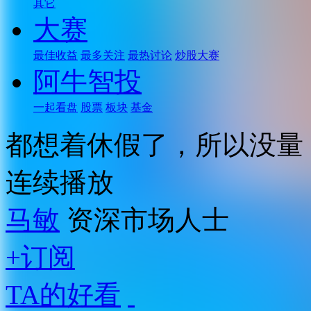
其它
大赛
最佳收益
最多关注
最热讨论
炒股大赛
阿牛智投
一起看盘
股票
板块
基金
都想着休假了，所以没量
连续播放
马敏
资深市场人士
+订阅
TA的好看