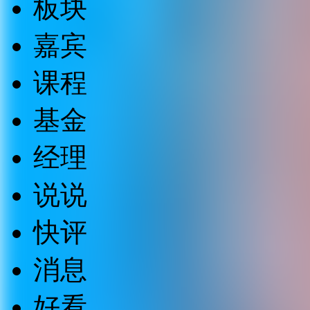
板块
嘉宾
课程
基金
经理
说说
快评
消息
好看