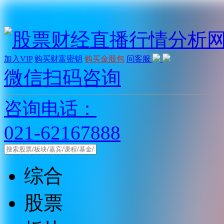
加入VIP
购买财富密钥
购买金股包
问客服
微信扫码咨询
咨询电话：
021-62167888
综合
股票