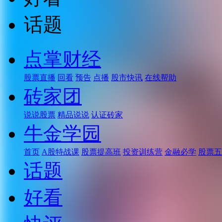
话题
点掌财经
股票直播
回看
预告
点播
股市快讯
在线帮助
砖家团
说说股票
精品说说
认证砖家
牛金学园
首页
A股特战课
股票提高班
投资训练营
金融必学
股票五
话题
好看