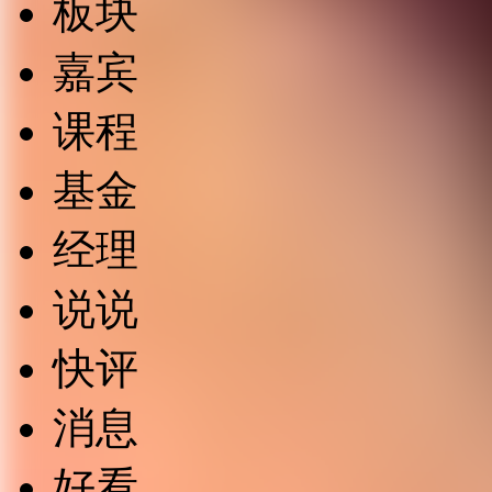
板块
嘉宾
课程
基金
经理
说说
快评
消息
好看