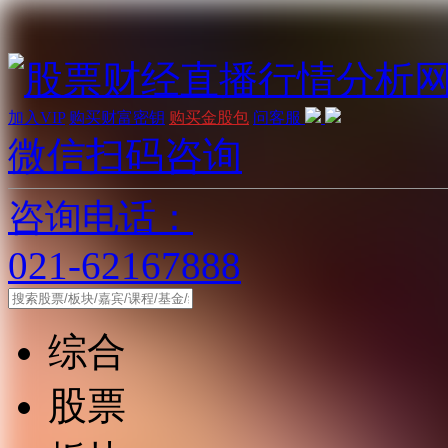
加入VIP
购买财富密钥
购买金股包
问客服
微信扫码咨询
咨询电话：
021-62167888
综合
股票