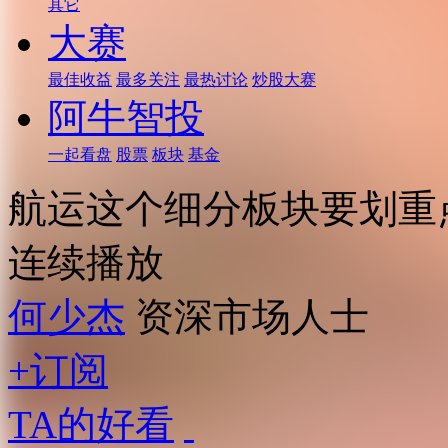
其它
大赛
最佳收益
最多关注
最热讨论
炒股大赛
阿牛智投
一起看盘
股票
板块
基金
航运这个细分板块要划重
连续播放
何少杰
资深市场人士
+订阅
TA的好看