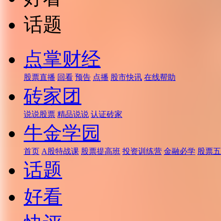
话题
点掌财经
股票直播
回看
预告
点播
股市快讯
在线帮助
砖家团
说说股票
精品说说
认证砖家
牛金学园
首页
A股特战课
股票提高班
投资训练营
金融必学
股票五
话题
好看