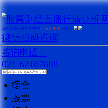
加入VIP
购买财富密钥
购买金股包
问客服
微信扫码咨询
咨询电话：
021-62167888
综合
股票