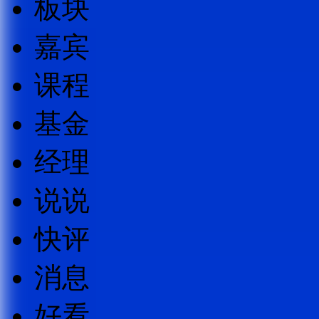
板块
嘉宾
课程
基金
经理
说说
快评
消息
好看