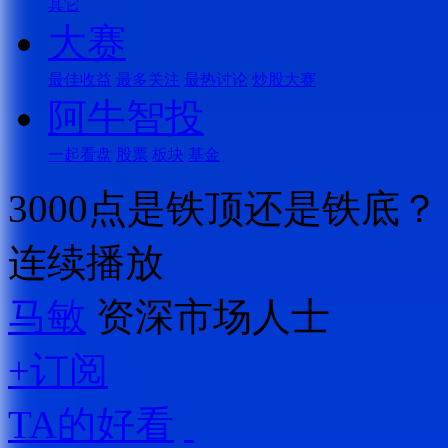
其它
大赛
最佳收益
最多关注
最热讨论
炒股大赛
阿牛智投
一起看盘
股票
板块
基金
3000点是铁顶还是铁底？
连续播放
马敏
资深市场人士
+订阅
TA的好看