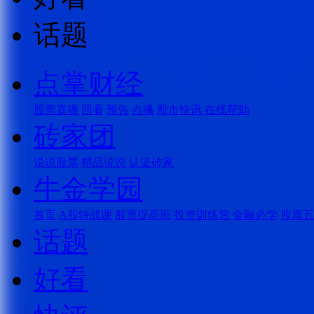
话题
点掌财经
股票直播
回看
预告
点播
股市快讯
在线帮助
砖家团
说说股票
精品说说
认证砖家
牛金学园
首页
A股特战课
股票提高班
投资训练营
金融必学
股票五
话题
好看