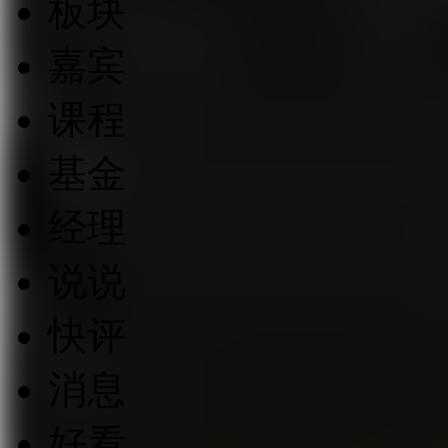
板块
嘉宾
课程
基金
经理
说说
快评
消息
好看