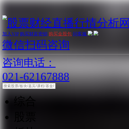
加入VIP
购买财富密钥
购买金股包
问客服
微信扫码咨询
咨询电话：
021-62167888
综合
股票