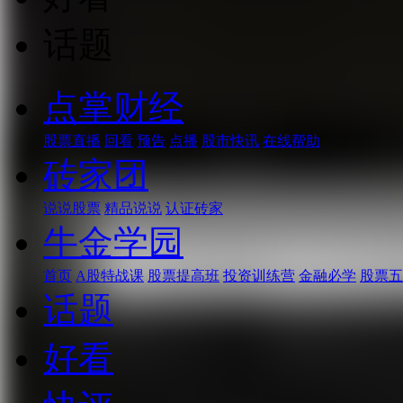
话题
点掌财经
股票直播
回看
预告
点播
股市快讯
在线帮助
砖家团
说说股票
精品说说
认证砖家
牛金学园
首页
A股特战课
股票提高班
投资训练营
金融必学
股票五
话题
好看