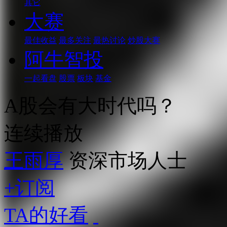
其它
大赛
最佳收益
最多关注
最热讨论
炒股大赛
阿牛智投
一起看盘
股票
板块
基金
A股会有大时代吗？
连续播放
王雨厚
资深市场人士
+订阅
TA的好看