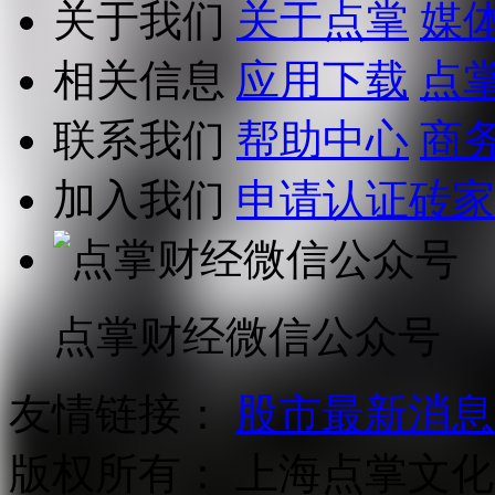
关于我们
关于点掌
媒
相关信息
应用下载
点
联系我们
帮助中心
商
加入我们
申请认证砖家
点掌财经微信公众号
友情链接：
股市最新消息
版权所有：
上海点掌文化科