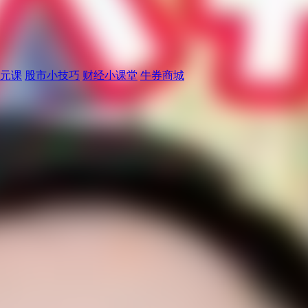
元课
股市小技巧
财经小课堂
牛券商城