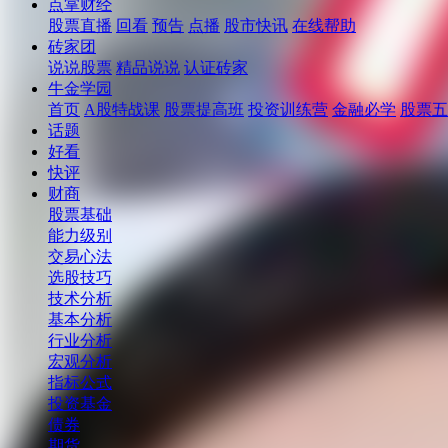
点掌财经
股票直播
回看
预告
点播
股市快讯
在线帮助
砖家团
说说股票
精品说说
认证砖家
牛金学园
首页
A股特战课
股票提高班
投资训练营
金融必学
股票五
话题
好看
快评
财商
股票基础
能力级别
交易心法
选股技巧
技术分析
基本分析
行业分析
宏观分析
指标公式
投资基金
债券
期货