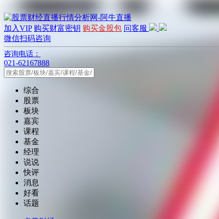
加入VIP
购买财富密钥
购买金股包
问客服
微信扫码咨询
咨询电话：
021-62167888
综合
股票
板块
嘉宾
课程
基金
经理
说说
快评
消息
好看
话题