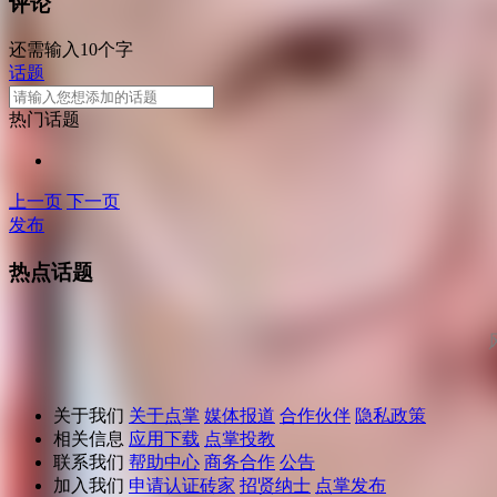
评论
还需输入10个字
话题
热门话题
上一页
下一页
发布
热点话题
关于我们
关于点掌
媒体报道
合作伙伴
隐私政策
相关信息
应用下载
点掌投教
联系我们
帮助中心
商务合作
公告
加入我们
申请认证砖家
招贤纳士
点掌发布