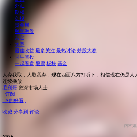
外汇
期权
创投
贵金属
融资融券
其它
大赛
最佳收益
最多关注
最热讨论
炒股大赛
阿牛智投
一起看盘
股票
板块
基金
人弃我取，人取我弃，现在四面八方打听下，相信现在仍是人人
连续播放
毛利哥
资深市场人士
+订阅
TA的好看
收藏
分享到
评论
内容如