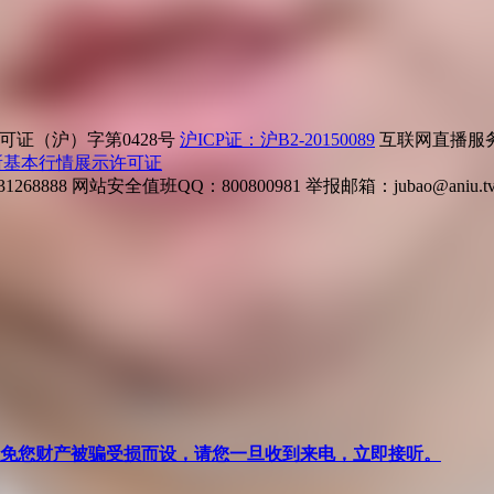
证（沪）字第0428号
沪ICP证：沪B2-20150089
互联网直播服务企
所基本行情展示许可证
268888
网站安全值班QQ：800800981
举报邮箱：
jubao@aniu.t
针对避免您财产被骗受损而设，请您一旦收到来电，立即接听。