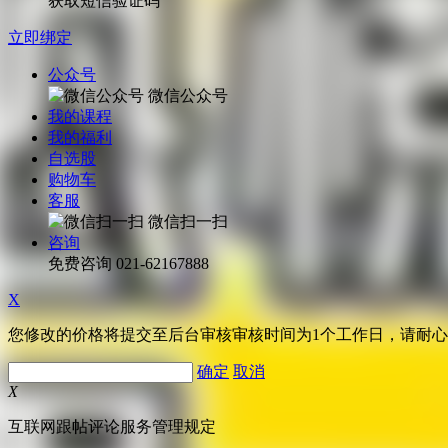
获取短信验证码
立即绑定
公众号
微信公众号
我的课程
我的福利
自选股
购物车
客服
微信扫一扫
咨询
免费咨询
021-62167888
X
您修改的价格将提交至后台审核审核时间为1个工作日，请耐
确定
取消
X
互联网跟帖评论服务管理规定