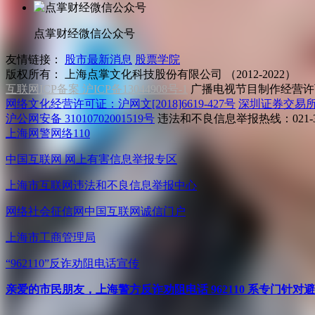
点掌财经微信公众号
友情链接：
股市最新消息
股票学院
版权所有：
上海点掌文化科技股份有限公司 （2012-2022）
互联网ICP备案 沪ICP备13044908号-1
广播电视节目制作经营许可
网络文化经营许可证：沪网文[2018]6619-427号
深圳证券交易
沪公网安备 31010702001519号
违法和不良信息举报热线：021-31
上海网警网络110
中国互联网
网上有害信息举报专区
上海市互联网
违法和不良信息举报中心
网络社会征信网
中国互联网诚信门户
上海市工商管理局
“962110”
反诈劝阻电话宣传
亲爱的市民朋友，上海警方反诈劝阻电话 962110 系专门