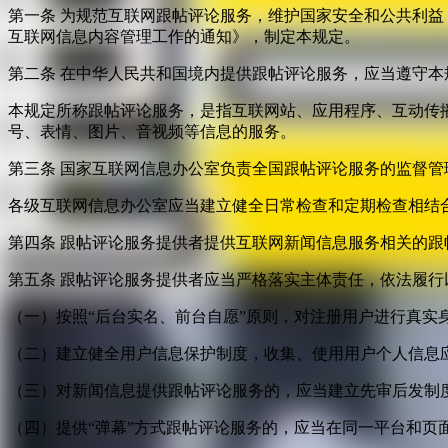
第一条 为规范互联网跟帖评论服务，维护国家安全和公共利
互联网信息内容管理工作的通知》，制定本规定。
第二条 在中华人民共和国境内提供跟帖评论服务，应当遵守本
本规定所称跟帖评论服务，是指互联网站、应用程序、互动传
号、表情、图片、音视频等信息的服务。
第三条 国家互联网信息办公室负责全国跟帖评论服务的监督
各级互联网信息办公室应当建立健全日常检查和定期检查相结
第四条 跟帖评论服务提供者提供互联网新闻信息服务相关的
第五条 跟帖评论服务提供者应当严格落实主体责任，依法履行
（一）按照“后台实名、前台自愿”原则，对注册用户进行真实
（二）建立健全用户信息保护制度，收集、使用用户个人信息
（三）对新闻信息提供跟帖评论服务的，应当建立先审后发制
（四）提供“弹幕”方式跟帖评论服务的，应当在同一平台和页