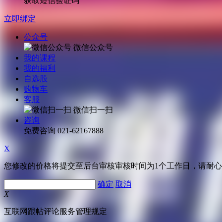
获取短信验证码
立即绑定
公众号
微信公众号
我的课程
我的福利
自选股
购物车
客服
微信扫一扫
咨询
免费咨询
021-62167888
X
您修改的价格将提交至后台审核审核时间为1个工作日，请耐
确定
取消
X
互联网跟帖评论服务管理规定