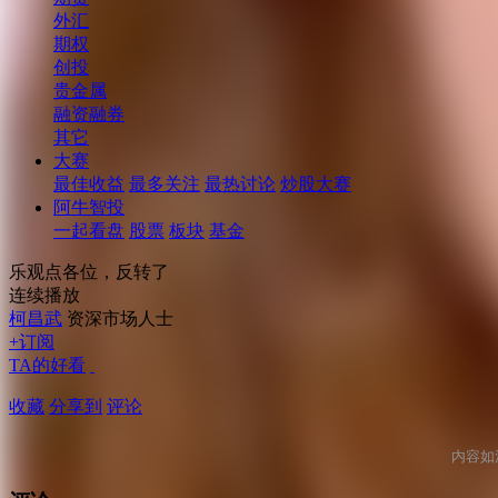
外汇
期权
创投
贵金属
融资融券
其它
大赛
最佳收益
最多关注
最热讨论
炒股大赛
阿牛智投
一起看盘
股票
板块
基金
乐观点各位，反转了
连续播放
柯昌武
资深市场人士
+订阅
TA的好看
收藏
分享到
评论
内容如