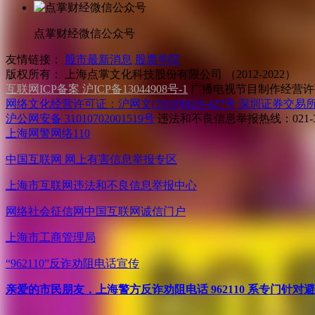
点掌财经微信公众号
友情链接：
股市最新消息
股票学院
版权所有：
上海点掌文化科技股份有限公司 （2012-2022）
互联网ICP备案 沪ICP备13044908号-1
广播电视节目制作经营许可
网络文化经营许可证：沪网文[2018]6619-427号
深圳证券交易
沪公网安备 31010702001519号
违法和不良信息举报热线：021-31
上海网警网络110
中国互联网
网上有害信息举报专区
上海市互联网
违法和不良信息举报中心
网络社会征信网
中国互联网诚信门户
上海市工商管理局
“962110”
反诈劝阻电话宣传
亲爱的市民朋友，上海警方反诈劝阻电话 962110 系专门