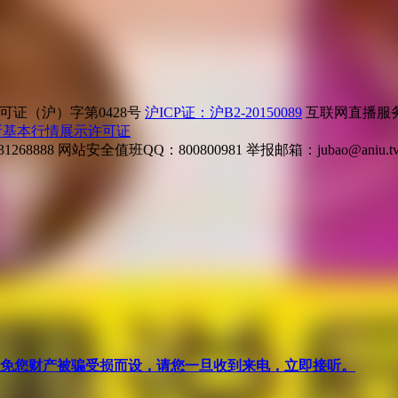
证（沪）字第0428号
沪ICP证：沪B2-20150089
互联网直播服务企
所基本行情展示许可证
268888
网站安全值班QQ：800800981
举报邮箱：
jubao@aniu.t
针对避免您财产被骗受损而设，请您一旦收到来电，立即接听。