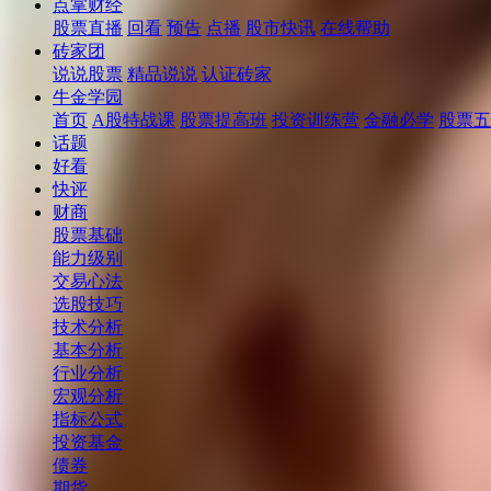
点掌财经
股票直播
回看
预告
点播
股市快讯
在线帮助
砖家团
说说股票
精品说说
认证砖家
牛金学园
首页
A股特战课
股票提高班
投资训练营
金融必学
股票五
话题
好看
快评
财商
股票基础
能力级别
交易心法
选股技巧
技术分析
基本分析
行业分析
宏观分析
指标公式
投资基金
债券
期货