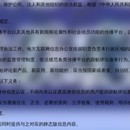
益，保护公民、法人和其他组织的合法权益，根据《中华人民共和
规定。
播平台以及其他具有新闻舆论属性和社会动员功能的传播平台，以
管理执法工作。地方互联网信息办公室依据职责负责本行政区域的
合的监督管理制度，依法规范各类传播平台的跟帖评论服务行为
跟帖评论新产品、新应用、新功能的，应当报国家或者省、自治区
以下义务：
身份信息认证，不得向未认证真实身份信息的用户提供跟帖评论
应当遵循合法、正当、必要的原则，公开收集、使用规则，明示
度。
面同时提供与之对应的静态版信息内容。