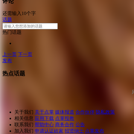
评论
还需输入10个字
话题
热门话题
上一页
下一页
发布
热点话题
关于我们
关于点掌
媒体报道
合作伙伴
隐私政策
相关信息
应用下载
点掌投教
联系我们
帮助中心
商务合作
公告
加入我们
申请认证砖家
招贤纳士
点掌发布