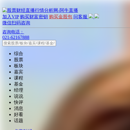
加入VIP
购买财富密钥
购买金股包
问客服
微信扫码咨询
咨询电话：
021-62167888
综合
股票
板块
嘉宾
课程
基金
经理
说说
快评
消息
好看
话题