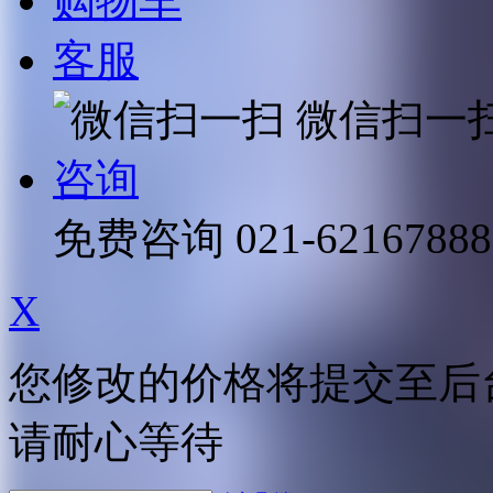
购物车
客服
微信扫一
咨询
免费咨询
021-62167888
X
您修改的价格将提交至后
请耐心等待