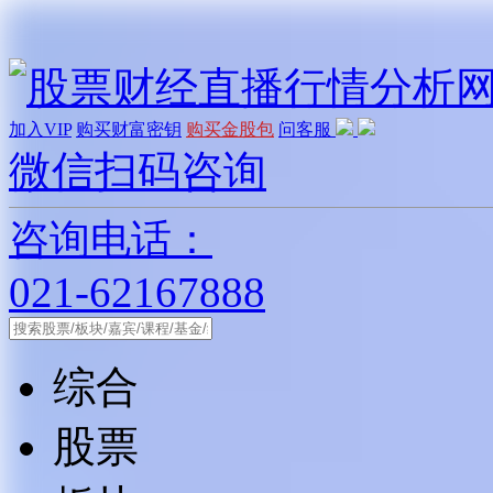
加入VIP
购买财富密钥
购买金股包
问客服
微信扫码咨询
咨询电话：
021-62167888
综合
股票