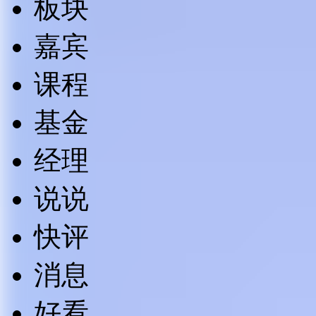
板块
嘉宾
课程
基金
经理
说说
快评
消息
好看