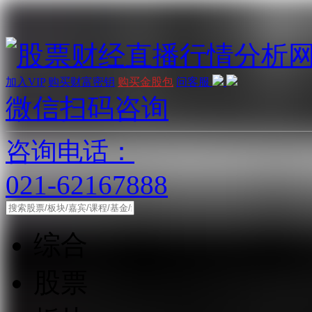
加入VIP
购买财富密钥
购买金股包
问客服
微信扫码咨询
咨询电话：
021-62167888
综合
股票