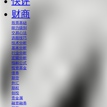
快评
财商
股票基础
能力级别
交易心法
选股技巧
技术分析
基本分析
行业分析
宏观分析
指标公式
投资基金
债券
期货
外汇
期权
创投
贵金属
融资融券