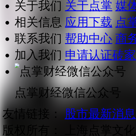
关于我们
关于点掌
媒
相关信息
应用下载
点
联系我们
帮助中心
商
加入我们
申请认证砖家
点掌财经微信公众号
友情链接：
股市最新消息
版权所有：
上海点掌文化科