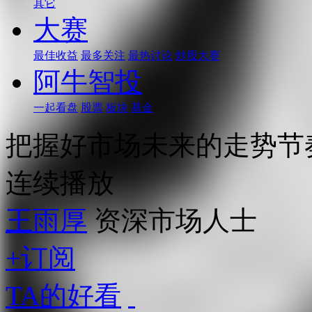
其它
大赛
最佳收益
最多关注
最热讨论
炒股大赛
阿牛智投
一起看盘
股票
板块
基金
把握好市场未来的走势节
连续播放
王雨厚
资深市场人士
+订阅
TA的好看