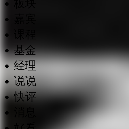
板块
嘉宾
课程
基金
经理
说说
快评
消息
好看