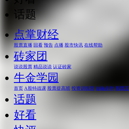
话题
点掌财经
股票直播
回看
预告
点播
股市快讯
在线帮助
砖家团
说说股票
精品说说
认证砖家
牛金学园
首页
A股特战课
股票提高班
投资训练营
金融必学
股票五
话题
好看