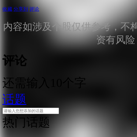
收藏
分享到
评论
内容如涉及个股仅供参考，不
资有风险
评论
还需输入10个字
话题
热门话题