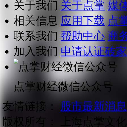
关于我们
关于点掌
媒
相关信息
应用下载
点
联系我们
帮助中心
商
加入我们
申请认证砖家
点掌财经微信公众号
友情链接：
股市最新消息
版权所有：
上海点掌文化科