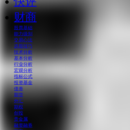
快评
财商
股票基础
能力级别
交易心法
选股技巧
技术分析
基本分析
行业分析
宏观分析
指标公式
投资基金
债券
期货
外汇
期权
创投
贵金属
融资融券