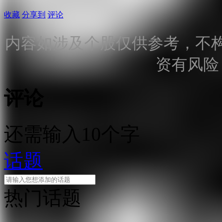
收藏
分享到
评论
内容如涉及个股仅供参考，不
资有风险
评论
还需输入10个字
话题
热门话题