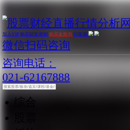
加入VIP
购买财富密钥
购买金股包
问客服
微信扫码咨询
咨询电话：
021-62167888
综合
股票