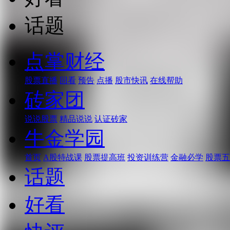
话题
点掌财经
股票直播
回看
预告
点播
股市快讯
在线帮助
砖家团
说说股票
精品说说
认证砖家
牛金学园
首页
A股特战课
股票提高班
投资训练营
金融必学
股票五
话题
好看