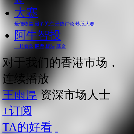
其它
大赛
最佳收益
最多关注
最热讨论
炒股大赛
阿牛智投
一起看盘
股票
板块
基金
对于我们的香港市场，
连续播放
王雨厚
资深市场人士
+订阅
TA的好看