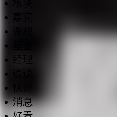
板块
嘉宾
课程
基金
经理
说说
快评
消息
好看