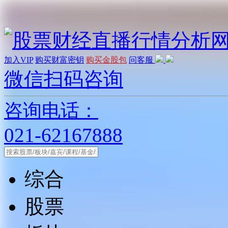
加入VIP
购买财富密钥
购买金股包
问客服
微信扫码咨询
咨询电话：
021-62167888
综合
股票