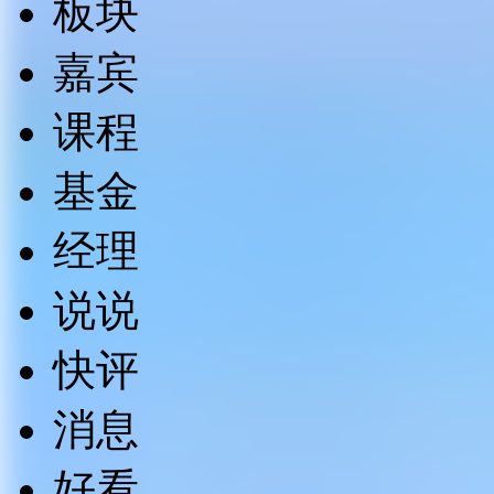
板块
嘉宾
课程
基金
经理
说说
快评
消息
好看