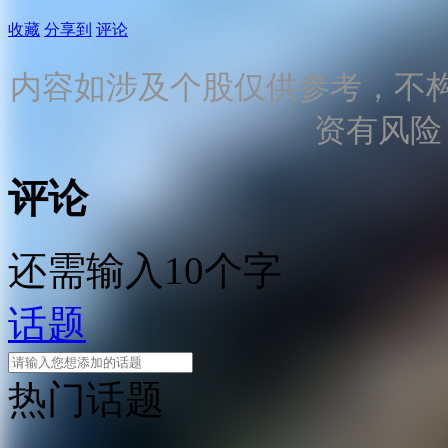
收藏
分享到
评论
内容如涉及个股仅供参考，不
资有风险
评论
还需输入10个字
话题
热门话题