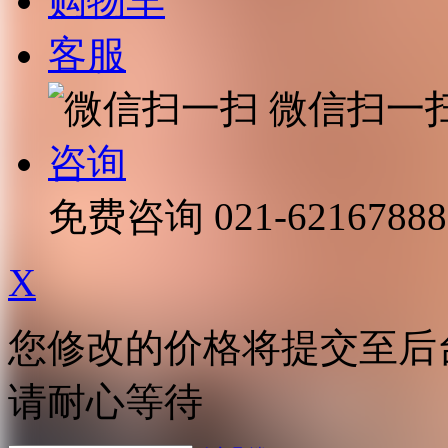
购物车
客服
微信扫一
咨询
免费咨询
021-62167888
X
您修改的价格将提交至后
请耐心等待