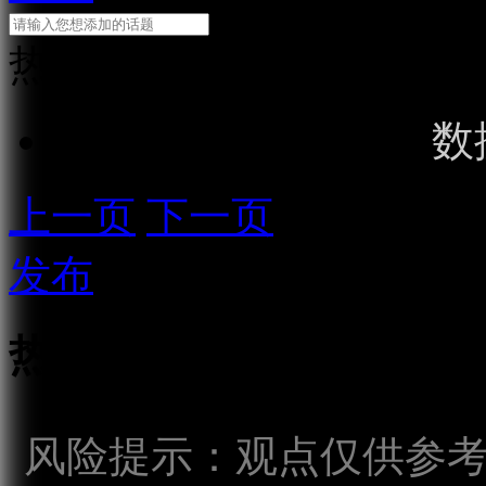
热门话题
数
上一页
下一页
发布
热点话题
风险提示：观点仅供参