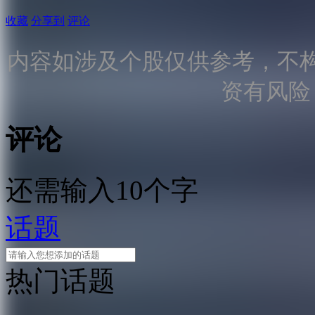
收藏
分享到
评论
内容如涉及个股仅供参考，不
资有风险
评论
还需输入10个字
话题
热门话题