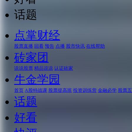
话题
点掌财经
股票直播
回看
预告
点播
股市快讯
在线帮助
砖家团
说说股票
精品说说
认证砖家
牛金学园
首页
A股特战课
股票提高班
投资训练营
金融必学
股票五
话题
好看