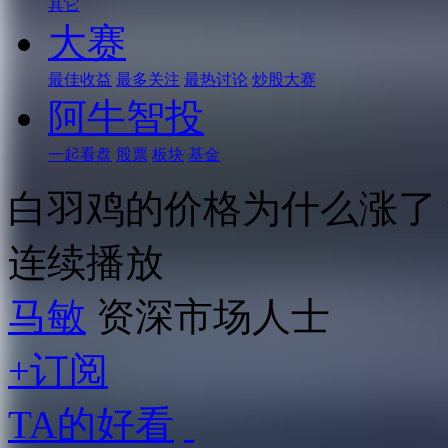
其它
大赛
最佳收益
最多关注
最热讨论
炒股大赛
阿牛智投
一起看盘
股票
板块
基金
白羽鸡的价格为什么涨了
连续播放
马敏
资深市场人士
+订阅
TA的好看