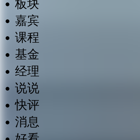
板块
嘉宾
课程
基金
经理
说说
快评
消息
好看