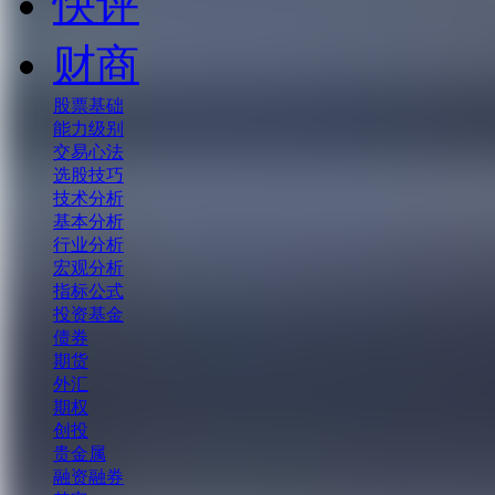
快评
财商
股票基础
能力级别
交易心法
选股技巧
技术分析
基本分析
行业分析
宏观分析
指标公式
投资基金
债券
期货
外汇
期权
创投
贵金属
融资融券