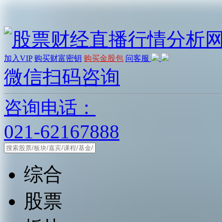
加入VIP
购买财富密钥
购买金股包
问客服
微信扫码咨询
咨询电话：
021-62167888
综合
股票