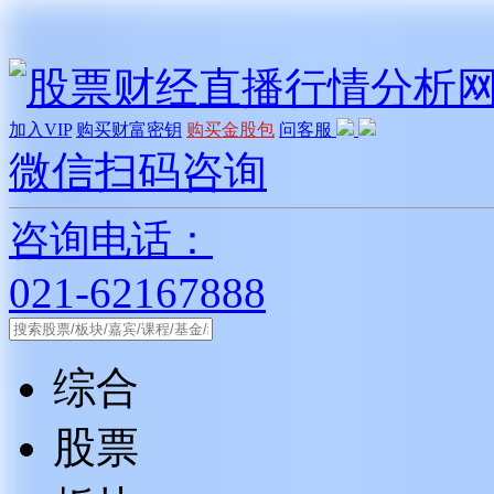
加入VIP
购买财富密钥
购买金股包
问客服
微信扫码咨询
咨询电话：
021-62167888
综合
股票