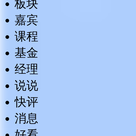
板块
嘉宾
课程
基金
经理
说说
快评
消息
好看