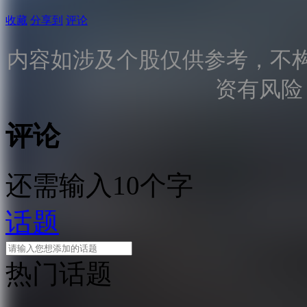
收藏
分享到
评论
内容如涉及个股仅供参考，不
资有风险
评论
还需输入10个字
话题
热门话题