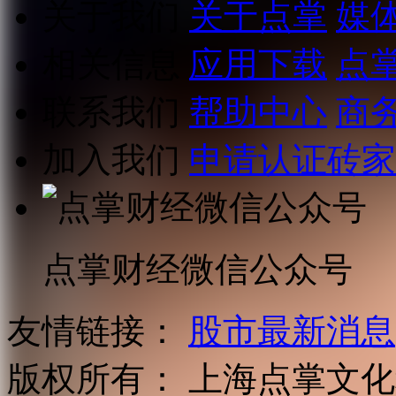
关于我们
关于点掌
媒
相关信息
应用下载
点
联系我们
帮助中心
商
加入我们
申请认证砖家
点掌财经微信公众号
友情链接：
股市最新消息
版权所有：
上海点掌文化科