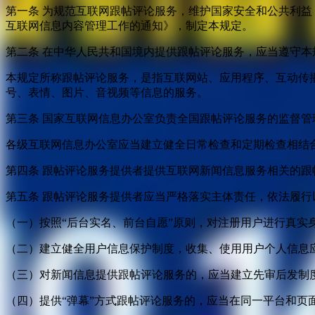
第一条 为规范互联网跟帖评论服务，维护国家安全和公共利
互联网信息内容管理工作的通知》，制定本规定。
第二条 在中华人民共和国境内提供跟帖评论服务，应当遵守本
本规定所称跟帖评论服务，是指互联网站、应用程序、互动传
号、表情、图片、音视频等信息的服务。
第三条 国家互联网信息办公室负责全国跟帖评论服务的监督
各级互联网信息办公室应当建立健全日常检查和定期检查相结
第四条 跟帖评论服务提供者提供互联网新闻信息服务相关的
第五条 跟帖评论服务提供者应当严格落实主体责任，依法履行
（一）按照“后台实名、前台自愿”原则，对注册用户进行真实
（二）建立健全用户信息保护制度，收集、使用用户个人信息
（三）对新闻信息提供跟帖评论服务的，应当建立先审后发制
（四）提供“弹幕”方式跟帖评论服务的，应当在同一平台和页