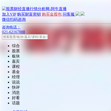
加入VIP
购买财富密钥
购买金股包
问客服
微信扫码咨询
咨询电话：
021-62167888
综合
股票
板块
嘉宾
课程
基金
经理
说说
快评
消息
好看
话题