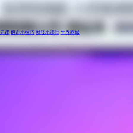
元课
股市小技巧
财经小课堂
牛券商城