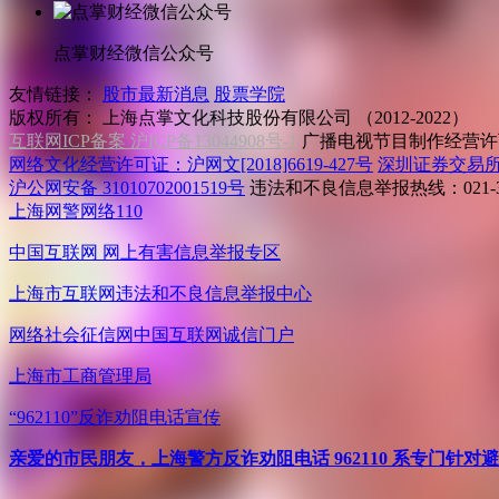
点掌财经微信公众号
友情链接：
股市最新消息
股票学院
版权所有：
上海点掌文化科技股份有限公司 （2012-2022）
互联网ICP备案 沪ICP备13044908号-1
广播电视节目制作经营许可
网络文化经营许可证：沪网文[2018]6619-427号
深圳证券交易
沪公网安备 31010702001519号
违法和不良信息举报热线：021-31
上海网警网络110
中国互联网
网上有害信息举报专区
上海市互联网
违法和不良信息举报中心
网络社会征信网
中国互联网诚信门户
上海市工商管理局
“962110”
反诈劝阻电话宣传
亲爱的市民朋友，上海警方反诈劝阻电话 962110 系专门