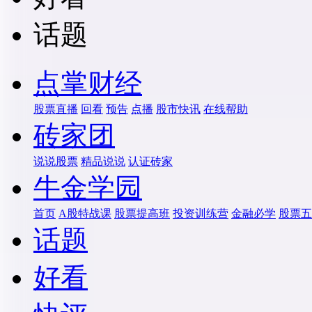
话题
点掌财经
股票直播
回看
预告
点播
股市快讯
在线帮助
砖家团
说说股票
精品说说
认证砖家
牛金学园
首页
A股特战课
股票提高班
投资训练营
金融必学
股票五
话题
好看