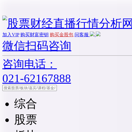
加入VIP
购买财富密钥
购买金股包
问客服
微信扫码咨询
咨询电话：
021-62167888
综合
股票