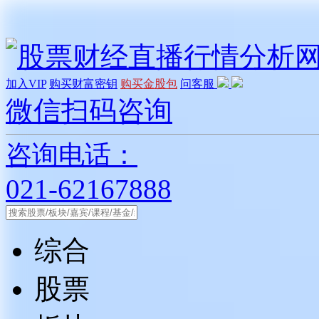
加入VIP
购买财富密钥
购买金股包
问客服
微信扫码咨询
咨询电话：
021-62167888
综合
股票