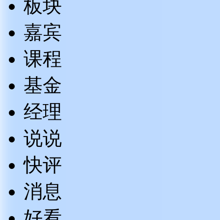
板块
嘉宾
课程
基金
经理
说说
快评
消息
好看