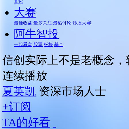
其它
大赛
最佳收益
最多关注
最热讨论
炒股大赛
阿牛智投
一起看盘
股票
板块
基金
信创实际上不是老概念，
连续播放
夏英凯
资深市场人士
+订阅
TA的好看