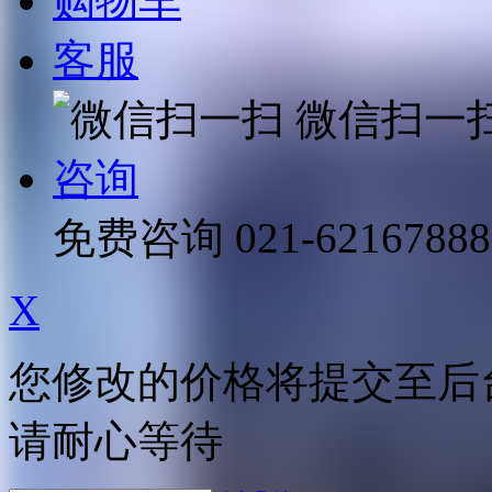
购物车
客服
微信扫一
咨询
免费咨询
021-62167888
X
您修改的价格将提交至后
请耐心等待