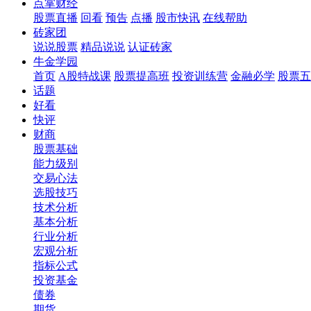
点掌财经
股票直播
回看
预告
点播
股市快讯
在线帮助
砖家团
说说股票
精品说说
认证砖家
牛金学园
首页
A股特战课
股票提高班
投资训练营
金融必学
股票五
话题
好看
快评
财商
股票基础
能力级别
交易心法
选股技巧
技术分析
基本分析
行业分析
宏观分析
指标公式
投资基金
债券
期货