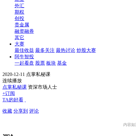
外汇
期权
创投
贵金属
融资融券
其它
大赛
最佳收益
最多关注
最热讨论
炒股大赛
阿牛智投
一起看盘
股票
板块
基金
2020-12-11 点掌私秘课
连续播放
点掌私秘课
资深市场人士
+订阅
TA的好看
收藏
分享到
评论
内容如