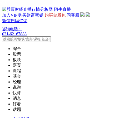
加入VIP
购买财富密钥
购买金股包
问客服
微信扫码咨询
咨询电话：
021-62167888
综合
股票
板块
嘉宾
课程
基金
经理
说说
快评
消息
好看
话题