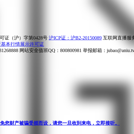
证（沪）字第0428号
沪ICP证：沪B2-20150089
互联网直播服务企
所基本行情展示许可证
268888
网站安全值班QQ：800800981
举报邮箱：
jubao@aniu.t
针对避免您财产被骗受损而设，请您一旦收到来电，立即接听。