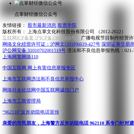
点掌财经微信公众号
友情链接：
股市最新消息
股票学院
版权所有：
上海点掌文化科技股份有限公司 （2012-2022）
互联网ICP备案 沪ICP备13044908号-1
广播电视节目制作经营许可
网络文化经营许可证：沪网文[2018]6619-427号
深圳证券交易
沪公网安备 31010702001519号
违法和不良信息举报热线：021-31
上海网警网络110
中国互联网
网上有害信息举报专区
上海市互联网
违法和不良信息举报中心
网络社会征信网
中国互联网诚信门户
上海市工商管理局
“962110”
反诈劝阻电话宣传
亲爱的市民朋友，上海警方反诈劝阻电话 962110 系专门