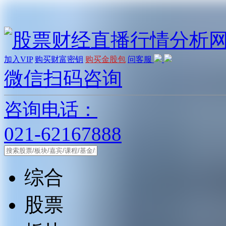
加入VIP
购买财富密钥
购买金股包
问客服
微信扫码咨询
咨询电话：
021-62167888
综合
股票