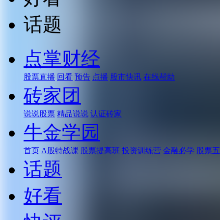
话题
点掌财经
股票直播
回看
预告
点播
股市快讯
在线帮助
砖家团
说说股票
精品说说
认证砖家
牛金学园
首页
A股特战课
股票提高班
投资训练营
金融必学
股票五
话题
好看