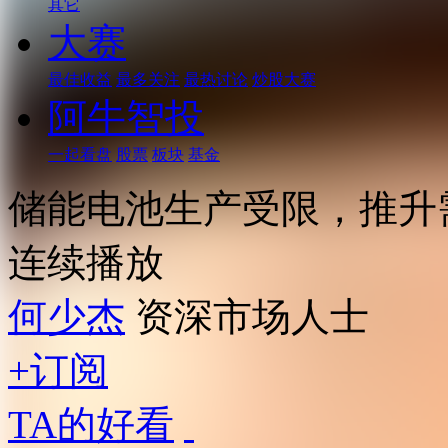
其它
大赛
最佳收益
最多关注
最热讨论
炒股大赛
阿牛智投
一起看盘
股票
板块
基金
储能电池生产受限，推升
连续播放
何少杰
资深市场人士
+订阅
TA的好看