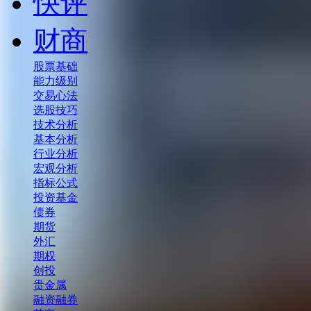
快评
财商
股票基础
能力级别
交易心法
选股技巧
技术分析
基本分析
行业分析
宏观分析
指标公式
投资基金
债券
期货
外汇
期权
创投
贵金属
融资融券