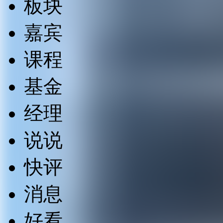
板块
嘉宾
课程
基金
经理
说说
快评
消息
好看