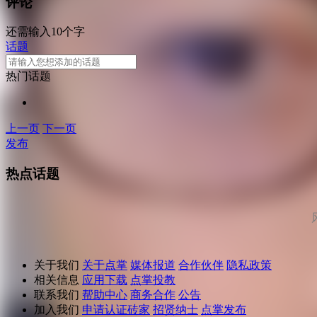
评论
还需输入10个字
话题
热门话题
上一页
下一页
发布
热点话题
关于我们
关于点掌
媒体报道
合作伙伴
隐私政策
相关信息
应用下载
点掌投教
联系我们
帮助中心
商务合作
公告
加入我们
申请认证砖家
招贤纳士
点掌发布