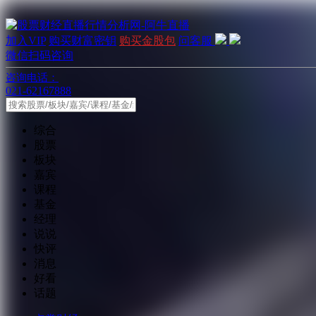
加入VIP
购买财富密钥
购买金股包
问客服
微信扫码咨询
咨询电话：
021-62167888
综合
股票
板块
嘉宾
课程
基金
经理
说说
快评
消息
好看
话题