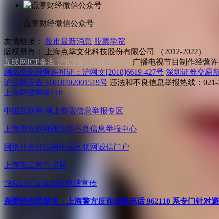
点掌财经微信公众号
友情链接：
股市最新消息
股票学院
版权所有：
上海点掌文化科技股份有限公司 （2012-2022）
互联网ICP备案 沪ICP备13044908号-1
广播电视节目制作经营许可
网络文化经营许可证：沪网文[2018]6619-427号
深圳证券交易
沪公网安备 31010702001519号
违法和不良信息举报热线：021-31
上海网警网络110
中国互联网
网上有害信息举报专区
上海市互联网
违法和不良信息举报中心
网络社会征信网
中国互联网诚信门户
上海市工商管理局
“962110”
反诈劝阻电话宣传
亲爱的市民朋友，上海警方反诈劝阻电话 962110 系专门