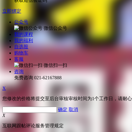
获取短信验证码
立即绑定
公众号
微信公众号
我的课程
我的福利
自选股
购物车
客服
微信扫一扫
咨询
免费咨询
021-62167888
X
您修改的价格将提交至后台审核审核时间为1个工作日，请耐
确定
取消
X
互联网跟帖评论服务管理规定