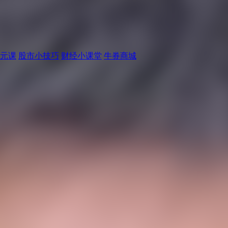
元课
股市小技巧
财经小课堂
牛券商城