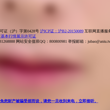
证（沪）字第0428号
沪ICP证：沪B2-20150089
互联网直播服务企
所基本行情展示许可证
268888
网站安全值班QQ：800800981
举报邮箱：
jubao@aniu.t
针对避免您财产被骗受损而设，请您一旦收到来电，立即接听。