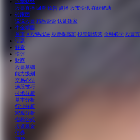
点掌财经
股票直播
回看
预告
点播
股市快讯
在线帮助
砖家团
说说股票
精品说说
认证砖家
牛金学园
首页
A股特战课
股票提高班
投资训练营
金融必学
股票五
话题
好看
快评
财商
股票基础
能力级别
交易心法
选股技巧
技术分析
基本分析
行业分析
宏观分析
指标公式
投资基金
债券
期货