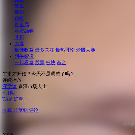
外汇
期权
创投
贵金属
融资融券
其它
大赛
最佳收益
最多关注
最热讨论
炒股大赛
阿牛智投
一起看盘
股票
板块
基金
牛市才开始？今天不是调整了吗？
连续播放
汪学涛
资深市场人士
+订阅
TA的好看
收藏
分享到
评论
内容如