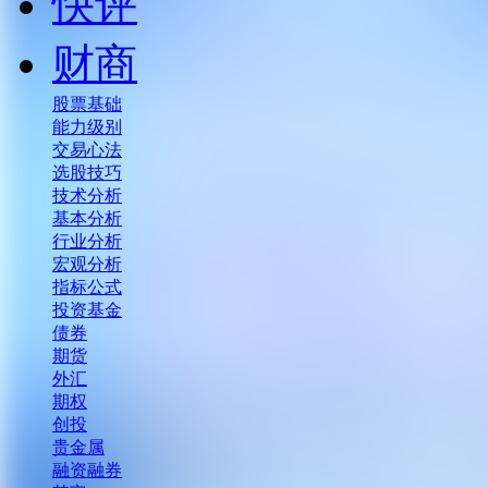
快评
财商
股票基础
能力级别
交易心法
选股技巧
技术分析
基本分析
行业分析
宏观分析
指标公式
投资基金
债券
期货
外汇
期权
创投
贵金属
融资融券