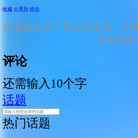
收藏
分享到
评论
内容如涉及个股仅供参考，不
资有风险
评论
还需输入10个字
话题
热门话题