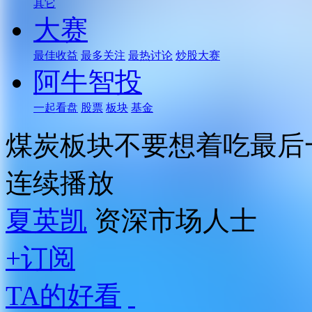
其它
大赛
最佳收益
最多关注
最热讨论
炒股大赛
阿牛智投
一起看盘
股票
板块
基金
煤炭板块不要想着吃最后
连续播放
夏英凯
资深市场人士
+订阅
TA的好看