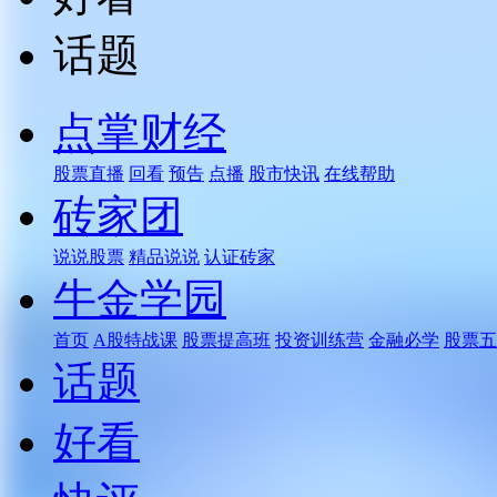
话题
点掌财经
股票直播
回看
预告
点播
股市快讯
在线帮助
砖家团
说说股票
精品说说
认证砖家
牛金学园
首页
A股特战课
股票提高班
投资训练营
金融必学
股票五
话题
好看