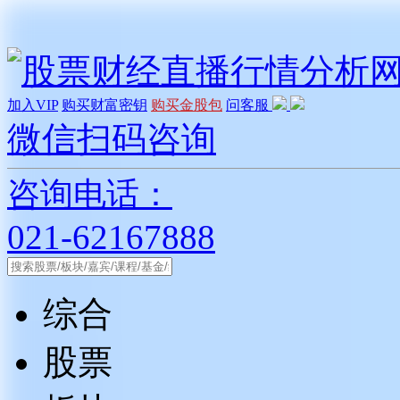
加入VIP
购买财富密钥
购买金股包
问客服
微信扫码咨询
咨询电话：
021-62167888
综合
股票