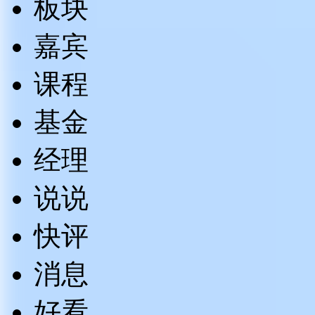
板块
嘉宾
课程
基金
经理
说说
快评
消息
好看