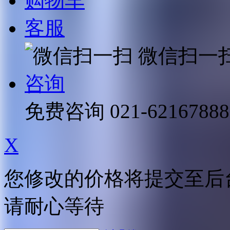
购物车
客服
微信扫一
咨询
免费咨询
021-62167888
X
您修改的价格将提交至后
请耐心等待