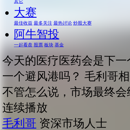
其它
大赛
最佳收益
最多关注
最热讨论
炒股大赛
阿牛智投
一起看盘
股票
板块
基金
今天的医疗医药会是下一
一个避风港吗？ 毛利哥
不管怎么说，市场最终会
连续播放
毛利哥
资深市场人士