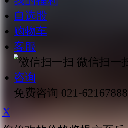
我的福利
自选股
购物车
客服
微信扫一
咨询
免费咨询
021-62167888
X