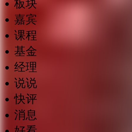
板块
嘉宾
课程
基金
经理
说说
快评
消息
好看