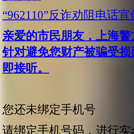
“962110”
反诈劝阻电话宣
亲爱的市民朋友，上海警方反
针对避免您财产被骗受损
即接听。
您还未绑定手机号
请绑定手机号码，进行实