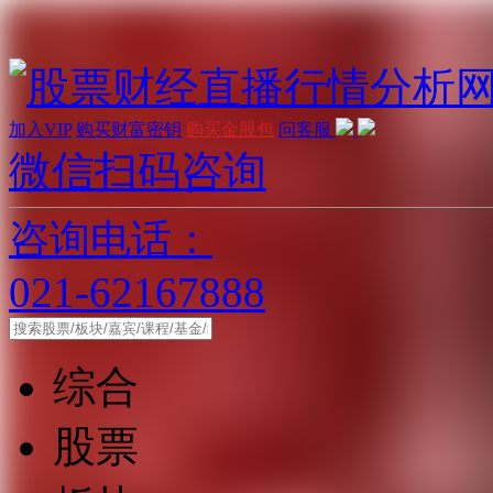
加入VIP
购买财富密钥
购买金股包
问客服
微信扫码咨询
咨询电话：
021-62167888
综合
股票