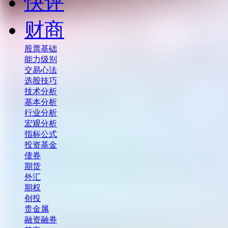
快评
财商
股票基础
能力级别
交易心法
选股技巧
技术分析
基本分析
行业分析
宏观分析
指标公式
投资基金
债券
期货
外汇
期权
创投
贵金属
融资融券