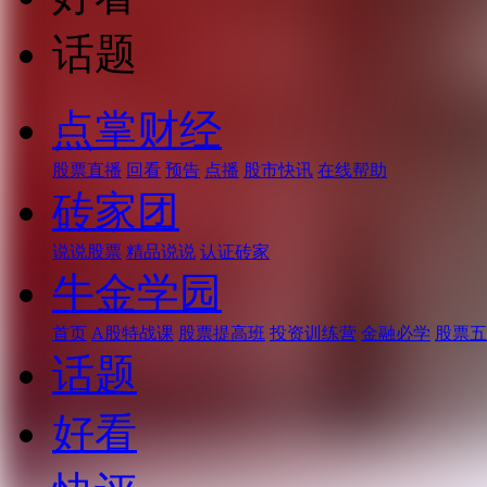
话题
点掌财经
股票直播
回看
预告
点播
股市快讯
在线帮助
砖家团
说说股票
精品说说
认证砖家
牛金学园
首页
A股特战课
股票提高班
投资训练营
金融必学
股票五
话题
好看