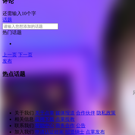
评论
还需输入10个字
话题
热门话题
上一页
下一页
发布
热点话题
关于我们
关于点掌
媒体报道
合作伙伴
隐私政策
相关信息
应用下载
点掌投教
联系我们
帮助中心
商务合作
公告
加入我们
申请认证砖家
招贤纳士
点掌发布