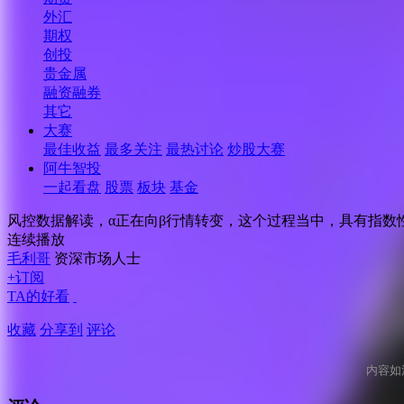
外汇
期权
创投
贵金属
融资融券
其它
大赛
最佳收益
最多关注
最热讨论
炒股大赛
阿牛智投
一起看盘
股票
板块
基金
风控数据解读，α正在向β行情转变，这个过程当中，具有指数
连续播放
毛利哥
资深市场人士
+订阅
TA的好看
收藏
分享到
评论
内容如