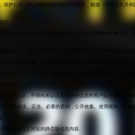
益，保护公民、法人和其他组织的合法权益，根据《中华人民共和
规定。
播平台以及其他具有新闻舆论属性和社会动员功能的传播平台，以
管理执法工作。地方互联网信息办公室依据职责负责本行政区域的
合的监督管理制度，依法规范各类传播平台的跟帖评论服务行为
跟帖评论新产品、新应用、新功能的，应当报国家或者省、自治区
以下义务：
身份信息认证，不得向未认证真实身份信息的用户提供跟帖评论
应当遵循合法、正当、必要的原则，公开收集、使用规则，明示
度。
面同时提供与之对应的静态版信息内容。