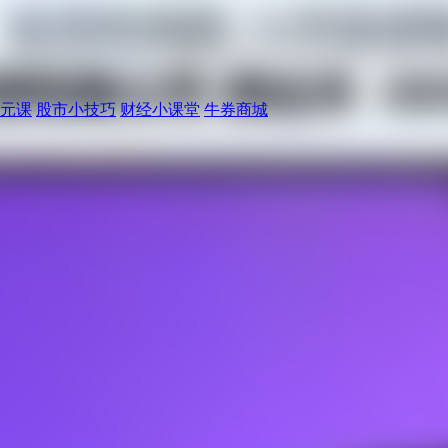
元课
股市小技巧
财经小课堂
牛券商城