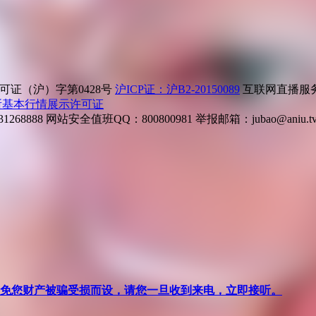
证（沪）字第0428号
沪ICP证：沪B2-20150089
互联网直播服务企
所基本行情展示许可证
268888
网站安全值班QQ：800800981
举报邮箱：
jubao@aniu.t
针对避免您财产被骗受损而设，请您一旦收到来电，立即接听。