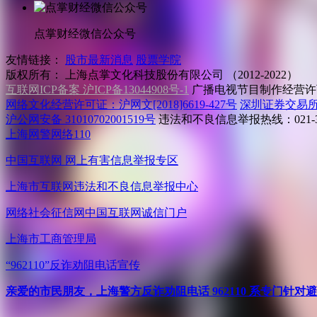
点掌财经微信公众号
友情链接：
股市最新消息
股票学院
版权所有：
上海点掌文化科技股份有限公司 （2012-2022）
互联网ICP备案 沪ICP备13044908号-1
广播电视节目制作经营许可
网络文化经营许可证：沪网文[2018]6619-427号
深圳证券交易
沪公网安备 31010702001519号
违法和不良信息举报热线：021-31
上海网警网络110
中国互联网
网上有害信息举报专区
上海市互联网
违法和不良信息举报中心
网络社会征信网
中国互联网诚信门户
上海市工商管理局
“962110”
反诈劝阻电话宣传
亲爱的市民朋友，上海警方反诈劝阻电话 962110 系专门