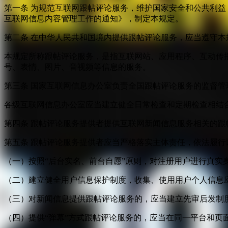
第一条 为规范互联网跟帖评论服务，维护国家安全和公共利
互联网信息内容管理工作的通知》，制定本规定。
第二条 在中华人民共和国境内提供跟帖评论服务，应当遵守本
本规定所称跟帖评论服务，是指互联网站、应用程序、互动传
号、表情、图片、音视频等信息的服务。
第三条 国家互联网信息办公室负责全国跟帖评论服务的监督
各级互联网信息办公室应当建立健全日常检查和定期检查相结
第四条 跟帖评论服务提供者提供互联网新闻信息服务相关的
第五条 跟帖评论服务提供者应当严格落实主体责任，依法履行
（一）按照“后台实名、前台自愿”原则，对注册用户进行真实
（二）建立健全用户信息保护制度，收集、使用用户个人信息
（三）对新闻信息提供跟帖评论服务的，应当建立先审后发制
（四）提供“弹幕”方式跟帖评论服务的，应当在同一平台和页