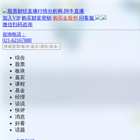
加入VIP
购买财富密钥
购买金股包
问客服
微信扫码咨询
咨询电话：
021-62167888
综合
股票
板块
嘉宾
课程
基金
经理
说说
快评
消息
好看
话题