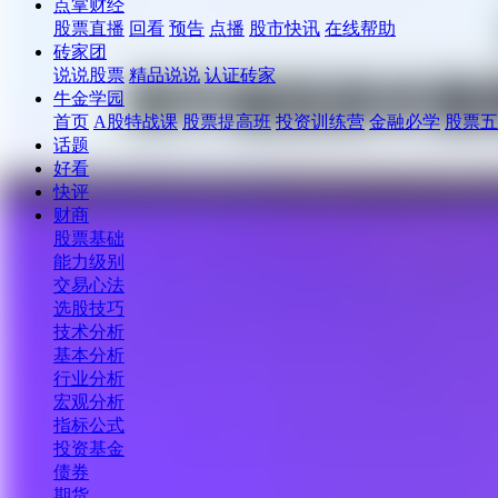
点掌财经
股票直播
回看
预告
点播
股市快讯
在线帮助
砖家团
说说股票
精品说说
认证砖家
牛金学园
首页
A股特战课
股票提高班
投资训练营
金融必学
股票五
话题
好看
快评
财商
股票基础
能力级别
交易心法
选股技巧
技术分析
基本分析
行业分析
宏观分析
指标公式
投资基金
债券
期货