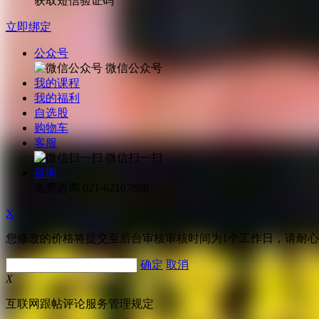
获取短信验证码
立即绑定
公众号
微信公众号
我的课程
我的福利
自选股
购物车
客服
微信扫一扫
咨询
免费咨询
021-62167888
X
您修改的价格将提交至后台审核审核时间为1个工作日，请耐
确定
取消
X
互联网跟帖评论服务管理规定