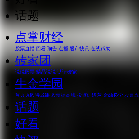
话题
点掌财经
股票直播
回看
预告
点播
股市快讯
在线帮助
砖家团
说说股票
精品说说
认证砖家
牛金学园
首页
A股特战课
股票提高班
投资训练营
金融必学
股票五
话题
好看