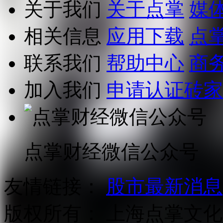
关于我们
关于点掌
媒
相关信息
应用下载
点
联系我们
帮助中心
商
加入我们
申请认证砖家
点掌财经微信公众号
友情链接：
股市最新消息
版权所有：
上海点掌文化科