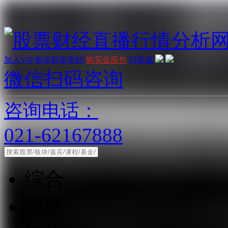
加入VIP
购买财富密钥
购买金股包
问客服
微信扫码咨询
咨询电话：
021-62167888
综合
股票