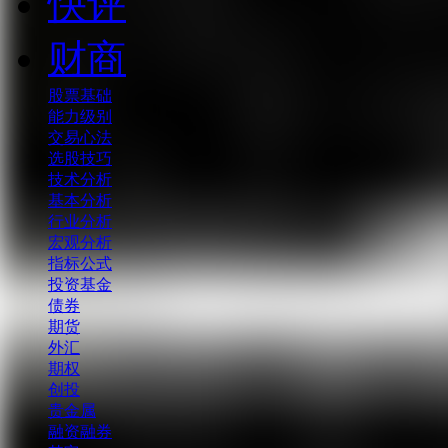
快评
财商
股票基础
能力级别
交易心法
选股技巧
技术分析
基本分析
行业分析
宏观分析
指标公式
投资基金
债券
期货
外汇
期权
创投
贵金属
融资融券