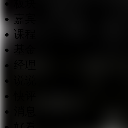
板块
嘉宾
课程
基金
经理
说说
快评
消息
好看