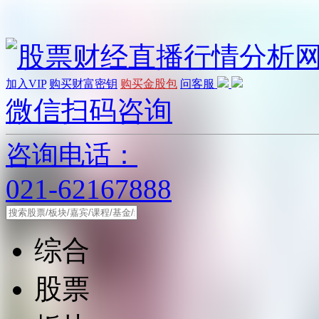
加入VIP
购买财富密钥
购买金股包
问客服
微信扫码咨询
咨询电话：
021-62167888
综合
股票