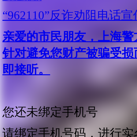
“962110”
反诈劝阻电话宣
亲爱的市民朋友，上海警方反
针对避免您财产被骗受损
即接听。
您还未绑定手机号
请绑定手机号码，进行实