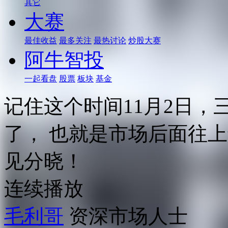
其它
大赛
最佳收益
最多关注
最热讨论
炒股大赛
阿牛智投
一起看盘
股票
板块
基金
记住这个时间11月2日
了， 也就是市场后面往
见分晓！
连续播放
毛利哥
资深市场人士