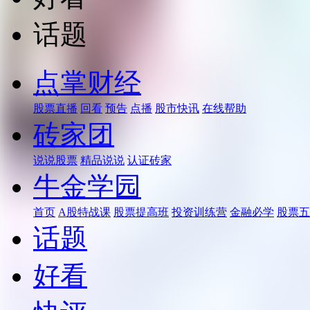
话题
点掌财经
股票直播
回看
预告
点播
股市快讯
在线帮助
砖家团
说说股票
精品说说
认证砖家
牛金学园
首页
A股特战课
股票提高班
投资训练营
金融必学
股票五
话题
好看