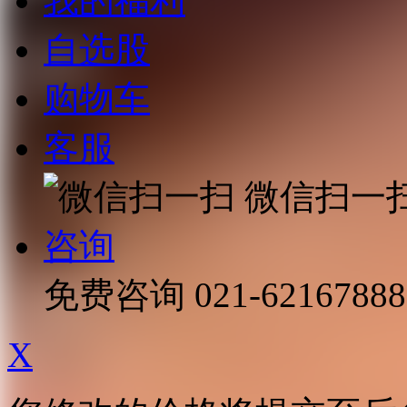
我的福利
自选股
购物车
客服
微信扫一
咨询
免费咨询
021-62167888
X