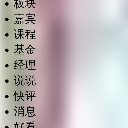
板块
嘉宾
课程
基金
经理
说说
快评
消息
好看