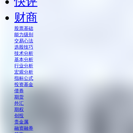
快评
财商
股票基础
能力级别
交易心法
选股技巧
技术分析
基本分析
行业分析
宏观分析
指标公式
投资基金
债券
期货
外汇
期权
创投
贵金属
融资融券