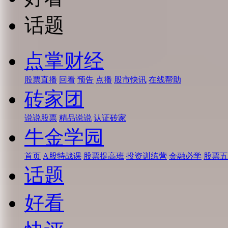
话题
点掌财经
股票直播
回看
预告
点播
股市快讯
在线帮助
砖家团
说说股票
精品说说
认证砖家
牛金学园
首页
A股特战课
股票提高班
投资训练营
金融必学
股票五
话题
好看