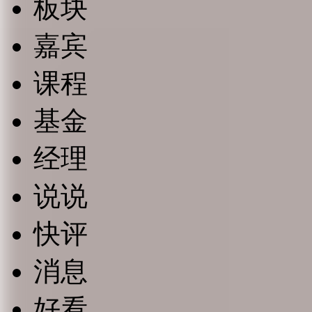
板块
嘉宾
课程
基金
经理
说说
快评
消息
好看