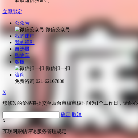
获取短信验证码
立即绑定
公众号
微信公众号
我的课程
我的福利
自选股
购物车
客服
微信扫一扫
咨询
免费咨询
021-62167888
X
您修改的价格将提交至后台审核审核时间为1个工作日，请耐
确定
取消
X
互联网跟帖评论服务管理规定