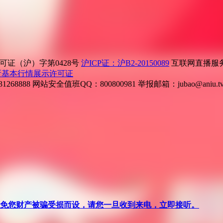
证（沪）字第0428号
沪ICP证：沪B2-20150089
互联网直播服务企
所基本行情展示许可证
268888
网站安全值班QQ：800800981
举报邮箱：
jubao@aniu.t
针对避免您财产被骗受损而设，请您一旦收到来电，立即接听。