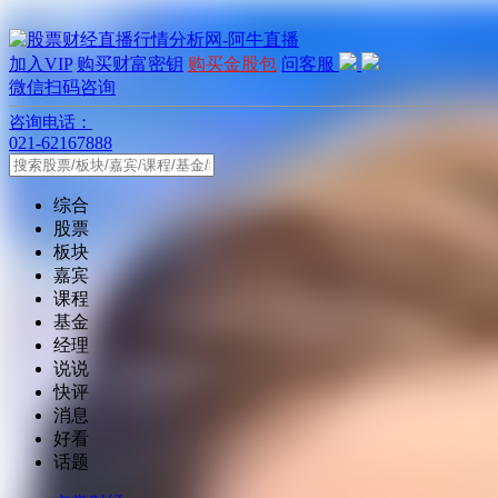
加入VIP
购买财富密钥
购买金股包
问客服
微信扫码咨询
咨询电话：
021-62167888
综合
股票
板块
嘉宾
课程
基金
经理
说说
快评
消息
好看
话题