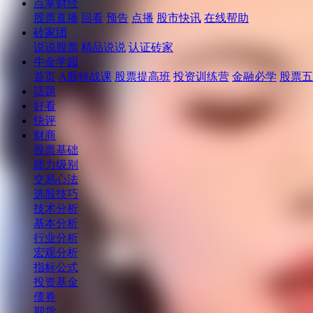
点掌财经
股票直播
回看
预告
点播
股市快讯
在线帮助
砖家团
说说股票
精品说说
认证砖家
牛金学园
首页
A股特战课
股票提高班
投资训练营
金融必学
股票五
话题
好看
快评
财商
股票基础
能力级别
交易心法
选股技巧
技术分析
基本分析
行业分析
宏观分析
指标公式
投资基金
债券
期货