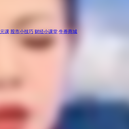
元课
股市小技巧
财经小课堂
牛券商城