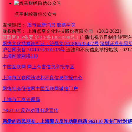
点掌财经微信公众号
友情链接：
股市最新消息
股票学院
版权所有：
上海点掌文化科技股份有限公司 （2012-2022）
互联网ICP备案 沪ICP备13044908号-1
广播电视节目制作经营许可
网络文化经营许可证：沪网文[2018]6619-427号
深圳证券交易
沪公网安备 31010702001519号
违法和不良信息举报热线：021-31
上海网警网络110
中国互联网
网上有害信息举报专区
上海市互联网
违法和不良信息举报中心
网络社会征信网
中国互联网诚信门户
上海市工商管理局
“962110”
反诈劝阻电话宣传
亲爱的市民朋友，上海警方反诈劝阻电话 962110 系专门