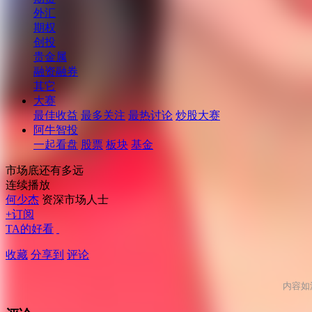
外汇
期权
创投
贵金属
融资融券
其它
大赛
最佳收益
最多关注
最热讨论
炒股大赛
阿牛智投
一起看盘
股票
板块
基金
市场底还有多远
连续播放
何少杰
资深市场人士
+订阅
TA的好看
收藏
分享到
评论
内容如