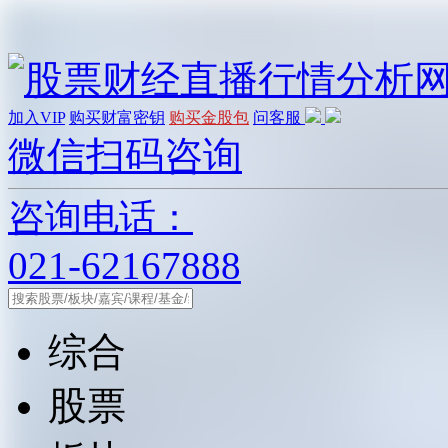
加入VIP
购买财富密钥
购买金股包
问客服
微信扫码咨询
咨询电话：
021-62167888
综合
股票