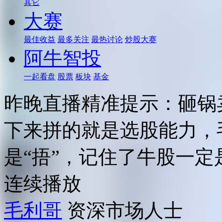
其它
大赛
最佳收益
最多关注
最热讨论
炒股大赛
阿牛智投
一起看盘
股票
板块
基金
昨晚直播精准提示：砸锅
下来拼的就是选股能力，
是“捂”，记住了牛股一定
连续播放
毛利哥
资深市场人士