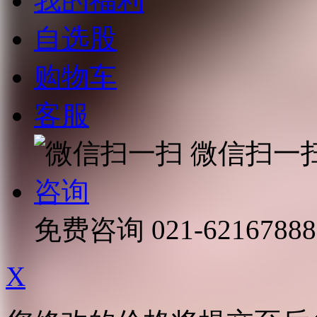
我的福利
自选股
购物车
客服
微信扫一
咨询
免费咨询
021-62167888
X