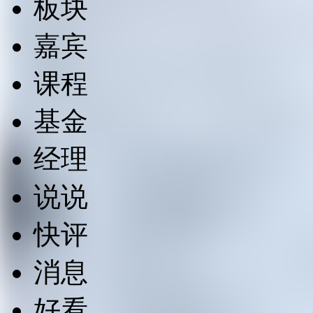
板块
嘉宾
课程
基金
经理
说说
快评
消息
好看