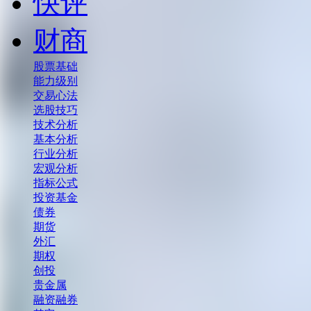
快评
财商
股票基础
能力级别
交易心法
选股技巧
技术分析
基本分析
行业分析
宏观分析
指标公式
投资基金
债券
期货
外汇
期权
创投
贵金属
融资融券