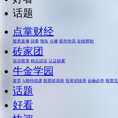
话题
点掌财经
股票直播
回看
预告
点播
股市快讯
在线帮助
砖家团
说说股票
精品说说
认证砖家
牛金学园
首页
A股特战课
股票提高班
投资训练营
金融必学
股票五
话题
好看