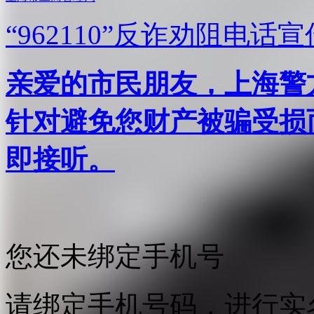
“962110”
反诈劝阻电话宣
亲爱的市民朋友，上海警方反
针对避免您财产被骗受损
即接听。
您还未绑定手机号
请绑定手机号码，进行实