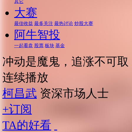
其它
大赛
最佳收益
最多关注
最热讨论
炒股大赛
阿牛智投
一起看盘
股票
板块
基金
冲动是魔鬼，追涨不可取
连续播放
柯昌武
资深市场人士
+订阅
TA的好看