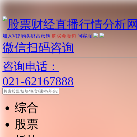
加入VIP
购买财富密钥
购买金股包
问客服
微信扫码咨询
咨询电话：
021-62167888
综合
股票