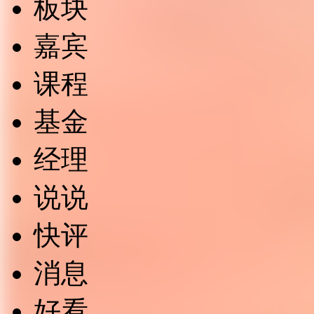
板块
嘉宾
课程
基金
经理
说说
快评
消息
好看