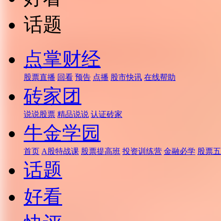
话题
点掌财经
股票直播
回看
预告
点播
股市快讯
在线帮助
砖家团
说说股票
精品说说
认证砖家
牛金学园
首页
A股特战课
股票提高班
投资训练营
金融必学
股票五
话题
好看