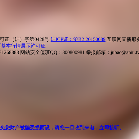
证（沪）字第0428号
沪ICP证：沪B2-20150089
互联网直播服务企
所基本行情展示许可证
268888
网站安全值班QQ：800800981
举报邮箱：
jubao@aniu.t
针对避免您财产被骗受损而设，请您一旦收到来电，立即接听。