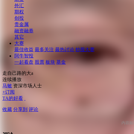
外汇
期权
创投
贵金属
融资融券
其它
大赛
最佳收益
最多关注
最热讨论
炒股大赛
阿牛智投
一起看盘
股票
板块
基金
走自己路的大a
连续播放
马敏
资深市场人士
+订阅
TA的好看
收藏
分享到
评论
内容如