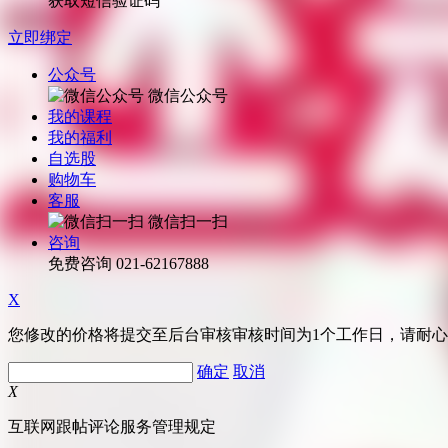
获取短信验证码
立即绑定
公众号
微信公众号
我的课程
我的福利
自选股
购物车
客服
微信扫一扫
咨询
免费咨询
021-62167888
X
您修改的价格将提交至后台审核审核时间为1个工作日，请耐
确定
取消
X
互联网跟帖评论服务管理规定