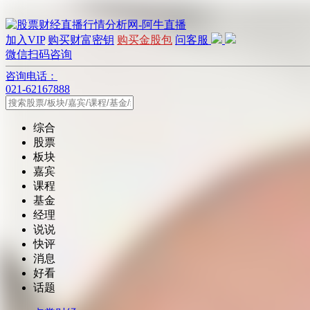
加入VIP
购买财富密钥
购买金股包
问客服
微信扫码咨询
咨询电话：
021-62167888
综合
股票
板块
嘉宾
课程
基金
经理
说说
快评
消息
好看
话题