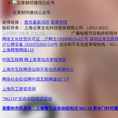
点掌财经微信公众号
友情链接：
股市最新消息
股票学院
版权所有：
上海点掌文化科技股份有限公司 （2012-2022）
互联网ICP备案 沪ICP备13044908号-1
广播电视节目制作经营许可
网络文化经营许可证：沪网文[2018]6619-427号
深圳证券交易
沪公网安备 31010702001519号
违法和不良信息举报热线：021-31
上海网警网络110
中国互联网
网上有害信息举报专区
上海市互联网
违法和不良信息举报中心
网络社会征信网
中国互联网诚信门户
上海市工商管理局
“962110”
反诈劝阻电话宣传
亲爱的市民朋友，上海警方反诈劝阻电话 962110 系专门