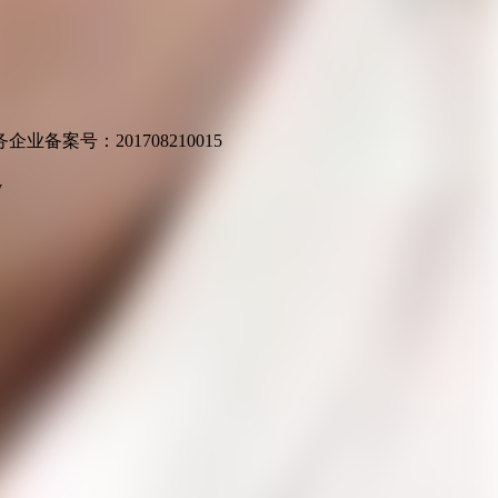
业备案号：201708210015
v