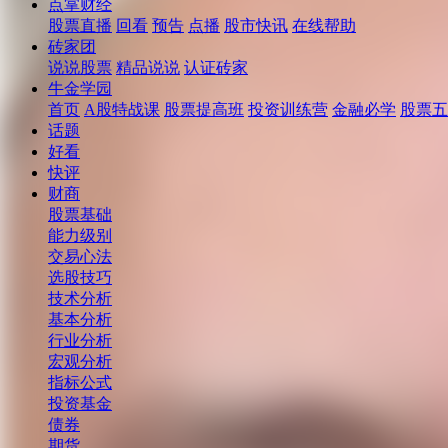
点掌财经
股票直播
回看
预告
点播
股市快讯
在线帮助
砖家团
说说股票
精品说说
认证砖家
牛金学园
首页
A股特战课
股票提高班
投资训练营
金融必学
股票五
话题
好看
快评
财商
股票基础
能力级别
交易心法
选股技巧
技术分析
基本分析
行业分析
宏观分析
指标公式
投资基金
债券
期货