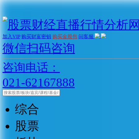
加入VIP
购买财富密钥
购买金股包
问客服
微信扫码咨询
咨询电话：
021-62167888
综合
股票