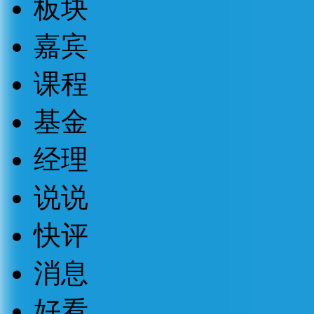
板块
嘉宾
课程
基金
经理
说说
快评
消息
好看