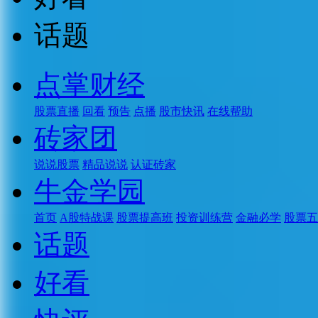
话题
点掌财经
股票直播
回看
预告
点播
股市快讯
在线帮助
砖家团
说说股票
精品说说
认证砖家
牛金学园
首页
A股特战课
股票提高班
投资训练营
金融必学
股票五
话题
好看