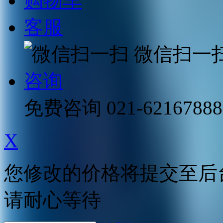
购物车
客服
微信扫一
咨询
免费咨询
021-62167888
X
您修改的价格将提交至后
请耐心等待