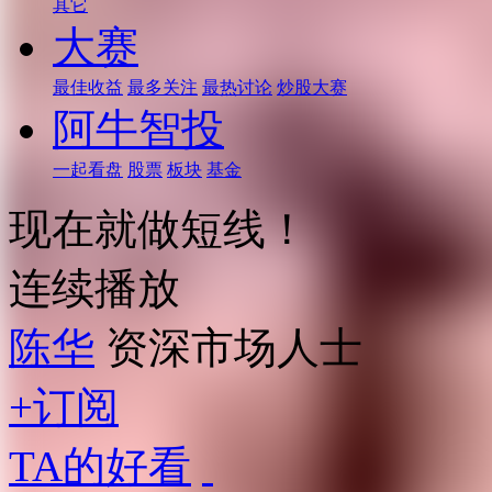
其它
大赛
最佳收益
最多关注
最热讨论
炒股大赛
阿牛智投
一起看盘
股票
板块
基金
现在就做短线！
连续播放
陈华
资深市场人士
+订阅
TA的好看