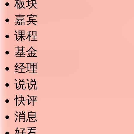
板块
嘉宾
课程
基金
经理
说说
快评
消息
好看