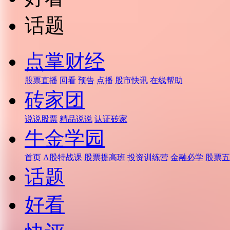
话题
点掌财经
股票直播
回看
预告
点播
股市快讯
在线帮助
砖家团
说说股票
精品说说
认证砖家
牛金学园
首页
A股特战课
股票提高班
投资训练营
金融必学
股票五
话题
好看