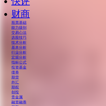
快评
财商
股票基础
能力级别
交易心法
选股技巧
技术分析
基本分析
行业分析
宏观分析
指标公式
投资基金
债券
期货
外汇
期权
创投
贵金属
融资融券