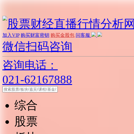
加入VIP
购买财富密钥
购买金股包
问客服
微信扫码咨询
咨询电话：
021-62167888
综合
股票