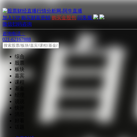
加入VIP
购买财富密钥
购买金股包
问客服
微信扫码咨询
咨询电话：
021-62167888
综合
股票
板块
嘉宾
课程
基金
经理
说说
快评
消息
好看
话题