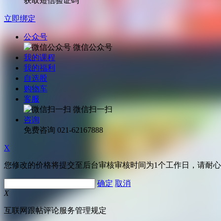
获取短信验证码
立即绑定
公众号
微信公众号
我的课程
我的福利
自选股
购物车
客服
微信扫一扫
咨询
免费咨询
021-62167888
X
您修改的价格将提交至后台审核审核时间为1个工作日，请耐
确定
取消
X
互联网跟帖评论服务管理规定