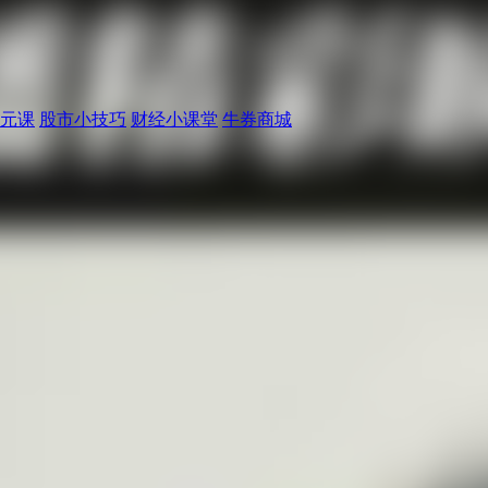
元课
股市小技巧
财经小课堂
牛券商城