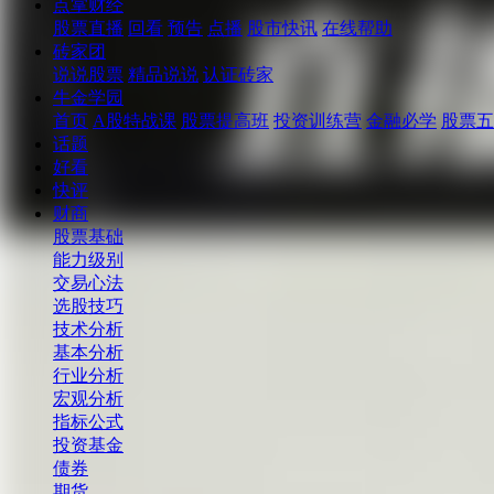
点掌财经
股票直播
回看
预告
点播
股市快讯
在线帮助
砖家团
说说股票
精品说说
认证砖家
牛金学园
首页
A股特战课
股票提高班
投资训练营
金融必学
股票五
话题
好看
快评
财商
股票基础
能力级别
交易心法
选股技巧
技术分析
基本分析
行业分析
宏观分析
指标公式
投资基金
债券
期货