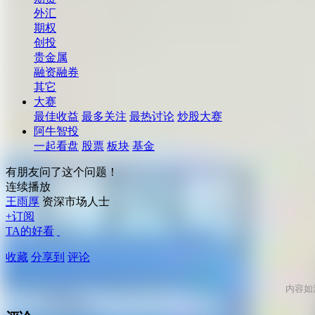
外汇
期权
创投
贵金属
融资融券
其它
大赛
最佳收益
最多关注
最热讨论
炒股大赛
阿牛智投
一起看盘
股票
板块
基金
有朋友问了这个问题！
连续播放
王雨厚
资深市场人士
+订阅
TA的好看
收藏
分享到
评论
内容如