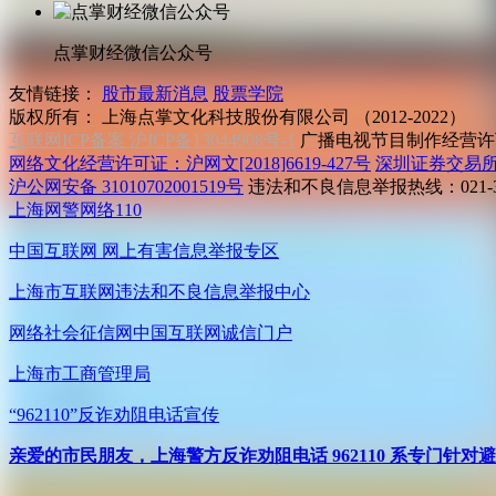
点掌财经微信公众号
友情链接：
股市最新消息
股票学院
版权所有：
上海点掌文化科技股份有限公司 （2012-2022）
互联网ICP备案 沪ICP备13044908号-1
广播电视节目制作经营许可
网络文化经营许可证：沪网文[2018]6619-427号
深圳证券交易
沪公网安备 31010702001519号
违法和不良信息举报热线：021-31
上海网警网络110
中国互联网
网上有害信息举报专区
上海市互联网
违法和不良信息举报中心
网络社会征信网
中国互联网诚信门户
上海市工商管理局
“962110”
反诈劝阻电话宣传
亲爱的市民朋友，上海警方反诈劝阻电话 962110 系专门