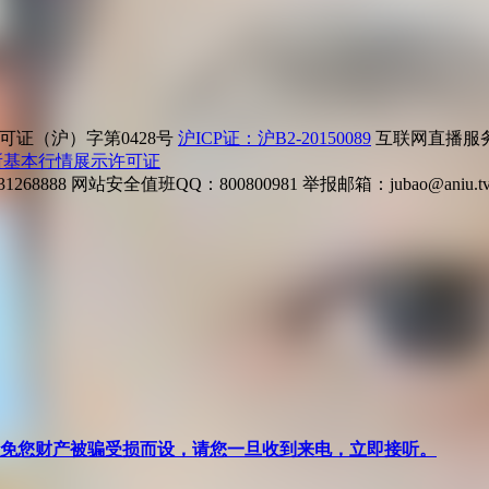
证（沪）字第0428号
沪ICP证：沪B2-20150089
互联网直播服务企
所基本行情展示许可证
268888
网站安全值班QQ：800800981
举报邮箱：
jubao@aniu.t
针对避免您财产被骗受损而设，请您一旦收到来电，立即接听。