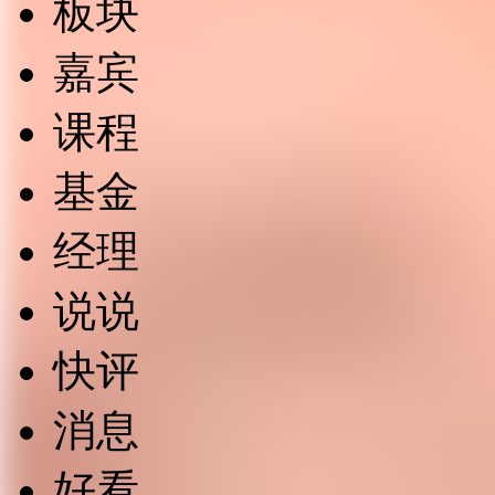
板块
嘉宾
课程
基金
经理
说说
快评
消息
好看