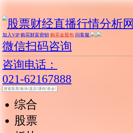
加入VIP
购买财富密钥
购买金股包
问客服
微信扫码咨询
咨询电话：
021-62167888
综合
股票