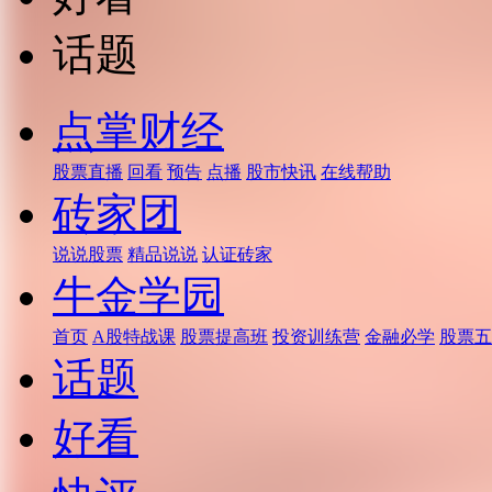
话题
点掌财经
股票直播
回看
预告
点播
股市快讯
在线帮助
砖家团
说说股票
精品说说
认证砖家
牛金学园
首页
A股特战课
股票提高班
投资训练营
金融必学
股票五
话题
好看