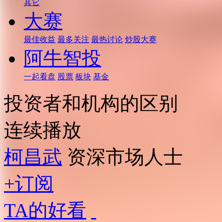
其它
大赛
最佳收益
最多关注
最热讨论
炒股大赛
阿牛智投
一起看盘
股票
板块
基金
投资者和机构的区别
连续播放
柯昌武
资深市场人士
+订阅
TA的好看