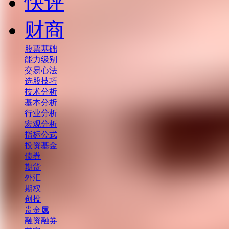
快评
财商
股票基础
能力级别
交易心法
选股技巧
技术分析
基本分析
行业分析
宏观分析
指标公式
投资基金
债券
期货
外汇
期权
创投
贵金属
融资融券