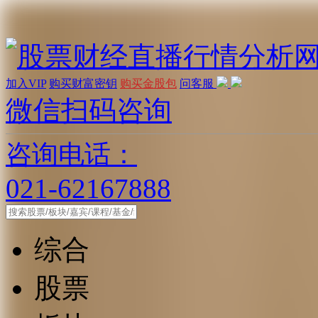
加入VIP
购买财富密钥
购买金股包
问客服
微信扫码咨询
咨询电话：
021-62167888
综合
股票