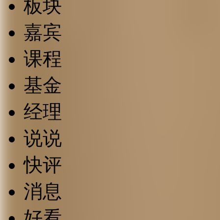
板块
嘉宾
课程
基金
经理
说说
快评
消息
好看