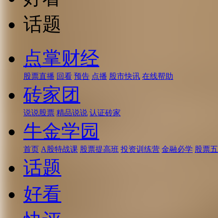
话题
点掌财经
股票直播
回看
预告
点播
股市快讯
在线帮助
砖家团
说说股票
精品说说
认证砖家
牛金学园
首页
A股特战课
股票提高班
投资训练营
金融必学
股票五
话题
好看