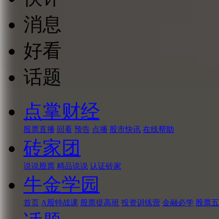
消息
好看
话题
点掌财经
股票直播
回看
预告
点播
股市快讯
在线帮助
砖家团
说说股票
精品说说
认证砖家
牛金学园
首页
A股特战课
股票提高班
投资训练营
金融必学
股票五