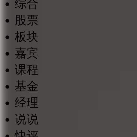
综合
股票
板块
嘉宾
课程
基金
经理
说说
快评