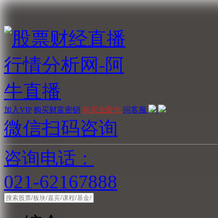
加入VIP
购买财富密钥
购买金股包
问客服
微信扫码咨询
咨询电话：
021-62167888