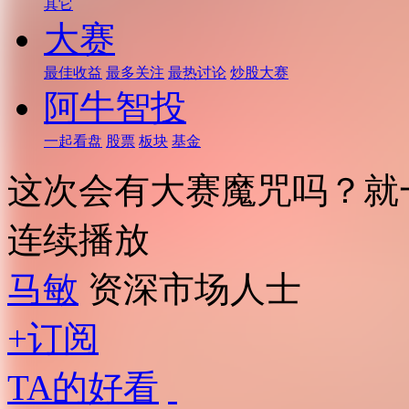
其它
大赛
最佳收益
最多关注
最热讨论
炒股大赛
阿牛智投
一起看盘
股票
板块
基金
这次会有大赛魔咒吗？就
连续播放
马敏
资深市场人士
+订阅
TA的好看