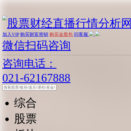
加入VIP
购买财富密钥
购买金股包
问客服
微信扫码咨询
咨询电话：
021-62167888
综合
股票