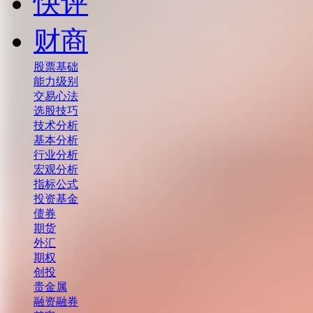
快评
财商
股票基础
能力级别
交易心法
选股技巧
技术分析
基本分析
行业分析
宏观分析
指标公式
投资基金
债券
期货
外汇
期权
创投
贵金属
融资融券