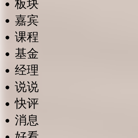
板块
嘉宾
课程
基金
经理
说说
快评
消息
好看