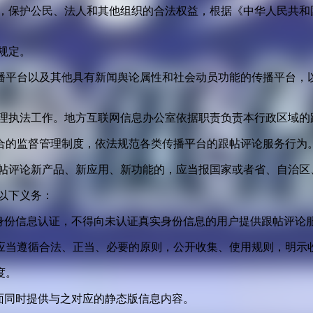
益，保护公民、法人和其他组织的合法权益，根据《中华人民共和
规定。
播平台以及其他具有新闻舆论属性和社会动员功能的传播平台，以
管理执法工作。地方互联网信息办公室依据职责负责本行政区域的
合的监督管理制度，依法规范各类传播平台的跟帖评论服务行为
跟帖评论新产品、新应用、新功能的，应当报国家或者省、自治区
以下义务：
身份信息认证，不得向未认证真实身份信息的用户提供跟帖评论
应当遵循合法、正当、必要的原则，公开收集、使用规则，明示
度。
面同时提供与之对应的静态版信息内容。