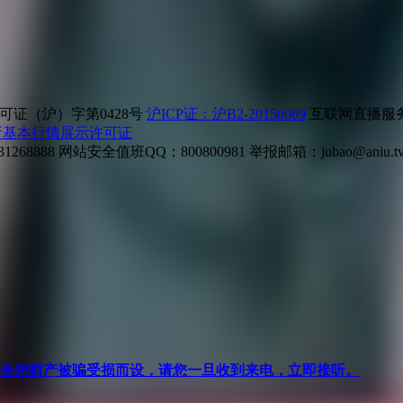
证（沪）字第0428号
沪ICP证：沪B2-20150089
互联网直播服务企
所基本行情展示许可证
268888
网站安全值班QQ：800800981
举报邮箱：
jubao@aniu.t
针对避免您财产被骗受损而设，请您一旦收到来电，立即接听。