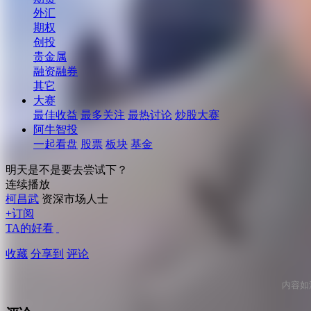
外汇
期权
创投
贵金属
融资融券
其它
大赛
最佳收益
最多关注
最热讨论
炒股大赛
阿牛智投
一起看盘
股票
板块
基金
明天是不是要去尝试下？
连续播放
柯昌武
资深市场人士
+订阅
TA的好看
收藏
分享到
评论
内容如