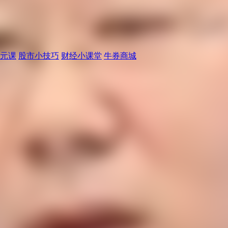
元课
股市小技巧
财经小课堂
牛券商城