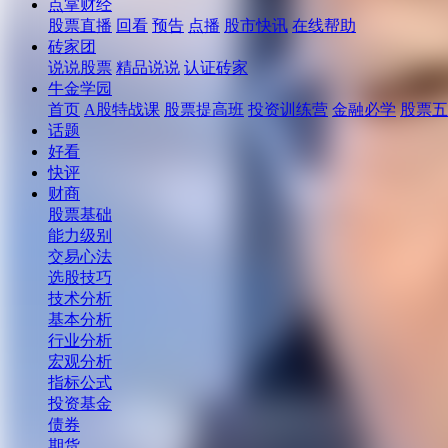
点掌财经
股票直播
回看
预告
点播
股市快讯
在线帮助
砖家团
说说股票
精品说说
认证砖家
牛金学园
首页
A股特战课
股票提高班
投资训练营
金融必学
股票五
话题
好看
快评
财商
股票基础
能力级别
交易心法
选股技巧
技术分析
基本分析
行业分析
宏观分析
指标公式
投资基金
债券
期货