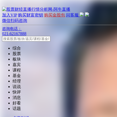
加入VIP
购买财富密钥
购买金股包
问客服
微信扫码咨询
咨询电话：
021-62167888
综合
股票
板块
嘉宾
课程
基金
经理
说说
快评
消息
好看
话题