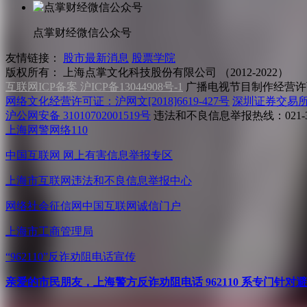
点掌财经微信公众号
友情链接：
股市最新消息
股票学院
版权所有：
上海点掌文化科技股份有限公司 （2012-2022）
互联网ICP备案 沪ICP备13044908号-1
广播电视节目制作经营许可
网络文化经营许可证：沪网文[2018]6619-427号
深圳证券交易
沪公网安备 31010702001519号
违法和不良信息举报热线：021-31
上海网警网络110
中国互联网
网上有害信息举报专区
上海市互联网
违法和不良信息举报中心
网络社会征信网
中国互联网诚信门户
上海市工商管理局
“962110”
反诈劝阻电话宣传
亲爱的市民朋友，上海警方反诈劝阻电话 962110 系专门