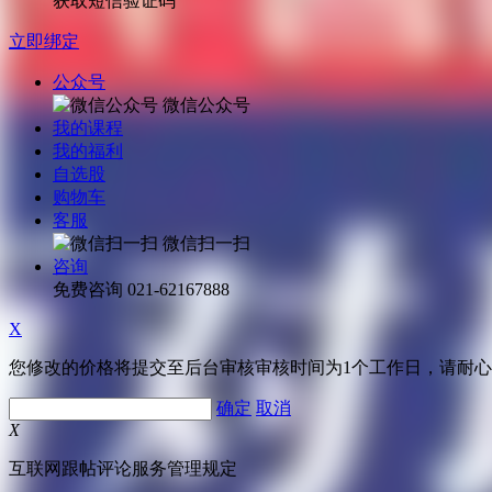
获取短信验证码
立即绑定
公众号
微信公众号
我的课程
我的福利
自选股
购物车
客服
微信扫一扫
咨询
免费咨询
021-62167888
X
您修改的价格将提交至后台审核审核时间为1个工作日，请耐
确定
取消
X
互联网跟帖评论服务管理规定